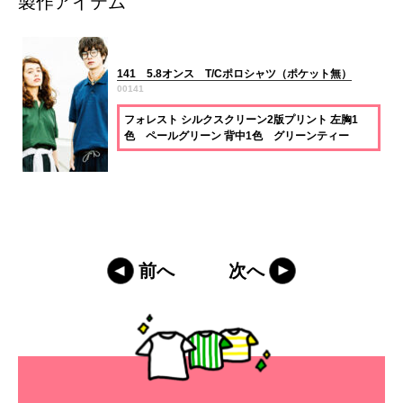
製作アイテム
141 5.8オンス T/Cポロシャツ（ポケット無）
00141
フォレスト シルクスクリーン2版プリント 左胸1
色 ペールグリーン 背中1色 グリーンティー
前へ
次へ