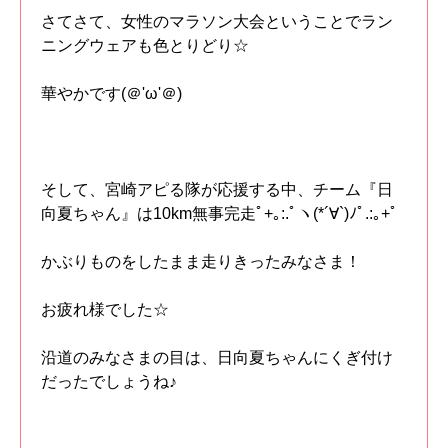
さてさて、女性のマラソン大会ということでラン
ニングウェアも色とりどり☆
華やかです(＠'ω'＠)
そして、宮崎アピる隊が応援する中、チーム『日
向夏ちゃん』は10km無事完走ﾟ+｡:.ﾟヽ(*´∀`)ﾉﾟ.:｡+ﾟ
かぶりものをしたまま走りきったみなさま！
お疲れ様でした☆
沿道のみなさまの目は、日向夏ちゃんにくぎ付け
だったでしょうね♪