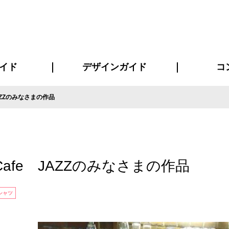
イド
デザインガイド
コ
AZZのみなさまの作品
ビスについて
について
について
ページ
の方へ
イド
方へ
質問
デザインテンシュミレーター
デザインテンプレート集
書体一覧（フォント集）
デザイン入稿について
デザイン料について
プリント・加工方法
デザインガイド
プリントサイズ
インクカラー
お客様
ニュー
シー
おす
読み
フォ
コート
ャツ
ピ
セットアップ・ジャージ
パーカー・スウェット
キャップ・バンダナ
販促・ノ
afe JAZZのみなさまの作品
シャツ