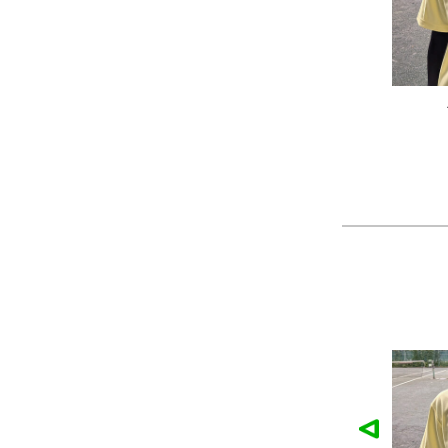
こ様の作品
農工大硬式庭球部様の作品