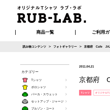
商品一覧
ご利用ガ
>
>
読み物コンテンツ
フォトギャラリー
京都府 Cafe J
発送・特急サー
お支払い方法
版の保管期限
割引まとめ
はじめて
ご利用ガ
再注文の
よくある
カジュアルユニフォーム
Tシャツ
タオル
ブルゾン・
ポロシ
ハッ
2011.04.21
カテゴリー
京都府 C
Tシャツ
ポロシャツ
Tシャツ
オリジナルT
パーカ・スウェット
セットアップ・ジャージ
ブルゾン・コート