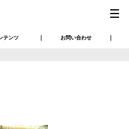
ンテンツ
お問い合わせ
インタビュー
ス(お知らせ)
ン別特集一覧
すめ特集一覧
物コンテンツ
トギャラリー
法人事例
ラブログ
お問い合わせ全般
再注文・追加注文
サンプル貸し出し
カタログ請求
デザイン入稿
ベルティグッズ
マスク
ツナギ
スポーツユニフォーム
のぼり・横断幕
バッグ