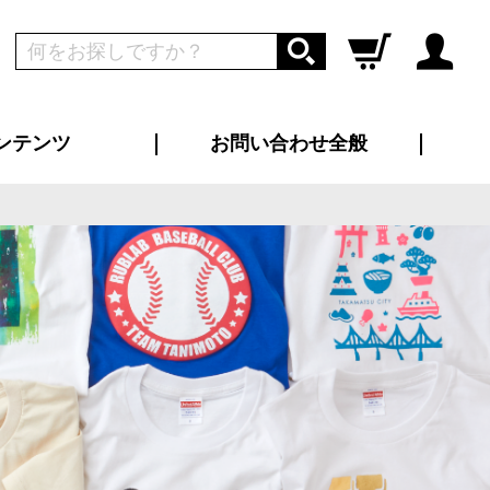
ンテンツ
お問い合わせ全般
ログイン
新規会員登録
ス（お知らせ）
インタビュー
ン別特集一覧
すめ特集一覧
物コンテンツ
トギャラリー
ンキング
法人事例
ラブログ
大口注文・法人向け
総合お問い合わせ
再注文・追加注文
サンプル貸し出し
カタログ請求
デザイン入稿
ツユニフォーム
り・横断幕
バッグ
カジュアルユニフォーム
靴・くつ下・サンダル
タオル