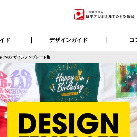
イド
デザインガイド
コ
ャツのデザインテンプレート集
ビスについて
のメリット
について
について
ページ
の方へ
ご質問
イド
方へ
デザインテンプレート集
デザインシミュレーター
書体一覧（フォント集）
デザイン入稿について
デザイン料について
プリント・加工一覧
デザインガイド
プリントサイズ
インクカラー
ニュー
お客様
シー
おす
読み
フォ
ラ
・ジャージ
バンダナ
ャツ
パーカー・スウェット
グッズ全般
ツナギ
スポー
のぼ