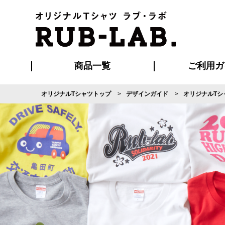
商品一覧
ご利用ガ
オリジナルTシャツトップ
デザインガイド
オリジナルTシ
発送・特急サー
マイページ会員
お支払い方法
版の保管期限
割引まとめ
はじめて
よくある
ご利用ガ
再注文の
ブルゾン・コート
Tシャツ
ハッピ
セットアップ
キャップ・
ポロシ