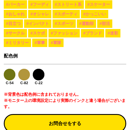
#パーカー
#フーディ
#ストリート系
#スケーター
#おしゃれ
#オシャレ
#スポーティ
#かっこいい
#目立つ
#インパクト
#スポーツ
#運動部
#部活
#サークル
#スケボ
#ファッション
#ブランド
#迷彩
#ミリタリー
#軍事
#軍隊
配色例
C-54
C-82
C-22
※背景色は配色例に含まれておりません。
※モニター上の環境設定により実際のインクと違う場合がございま
す。
お問合せをする