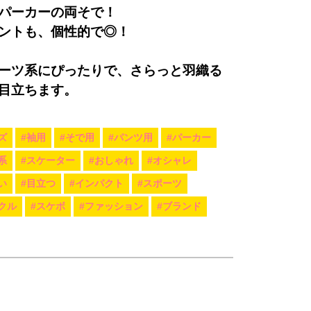
パーカーの両そで！
ントも、個性的で◎！
ーツ系にぴったりで、さらっと羽織る
目立ちます。
ズ
#袖用
#そで用
#パンツ用
#パーカー
系
#スケーター
#おしゃれ
#オシャレ
い
#目立つ
#インパクト
#スポーツ
クル
#スケボ
#ファッション
#ブランド