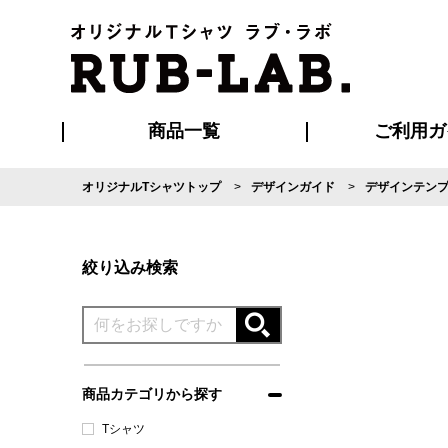
商品一覧
ご利用ガ
オリジナルTシャツトップ
デザインガイド
デザインテン
発送・特急サー
マイページ会員
お支払い方法
版の保管期限
割引まとめ
はじめて
よくある
ご利用ガ
再注文の
ブルゾン・コート
Tシャツ
ハッピ
セットアップ
キャップ・
ポロシ
絞り込み検索
商品カテゴリから探す
Tシャツ