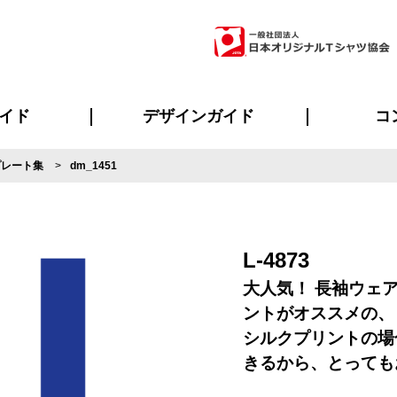
イド
デザインガイド
コ
プレート集
dm_1451
ビスについて
のメリット
について
について
ページ
の方へ
ご質問
イド
方へ
デザインテンプレート集
デザインシミュレーター
書体一覧（フォント集）
デザイン入稿について
デザイン料について
プリント・加工一覧
デザインガイド
プリントサイズ
インクカラー
ニュー
お客様
シー
おす
読み
フォ
ラ
・ジャージ
バンダナ
ャツ
パーカー・スウェット
グッズ全般
ツナギ
スポー
のぼ
L-4873
大人気！ 長袖ウェ
ントがオススメの、
シルクプリントの場
きるから、とっても