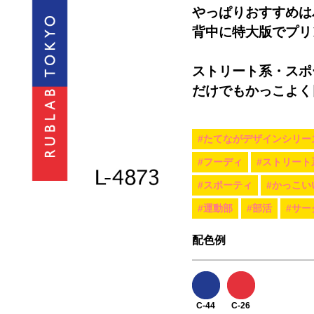
やっぱりおすすめは
背中に特大版でプリ
ストリート系・スポ
だけでもかっこよく
#たてながデザインシリー
#フーディ
#ストリート
#スポーティ
#かっこい
#運動部
#部活
#サー
配色例
C-44
C-26