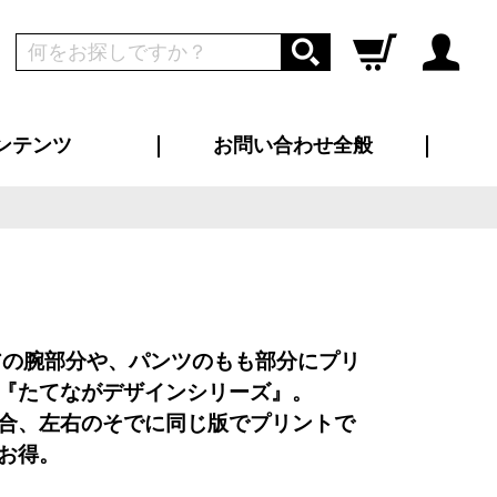
ンテンツ
お問い合わせ全般
ログイン
新規会員登録
ス（お知らせ）
インタビュー
ン別特集一覧
すめ特集一覧
物コンテンツ
トギャラリー
ンキング
法人事例
ラブログ
大口注文・法人向け
総合お問い合わせ
再注文・追加注文
サンプル貸し出し
カタログ請求
デザイン入稿
ツユニフォーム
り・横断幕
バッグ
カジュアルユニフォーム
靴・くつ下・サンダル
タオル
アの腕部分や、パンツのもも部分にプリ
『たてながデザインシリーズ』。
合、左右のそでに同じ版でプリントで
お得。