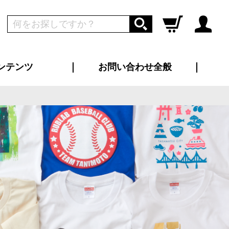
ンテンツ
お問い合わせ全般
ログイン
新規会員登録
ス（お知らせ）
インタビュー
ン別特集一覧
すめ特集一覧
物コンテンツ
トギャラリー
ンキング
法人事例
ラブログ
大口注文・法人向け
総合お問い合わせ
再注文・追加注文
サンプル貸し出し
カタログ請求
デザイン入稿
ツユニフォーム
り・横断幕
バッグ
カジュアルユニフォーム
靴・くつ下・サンダル
タオル