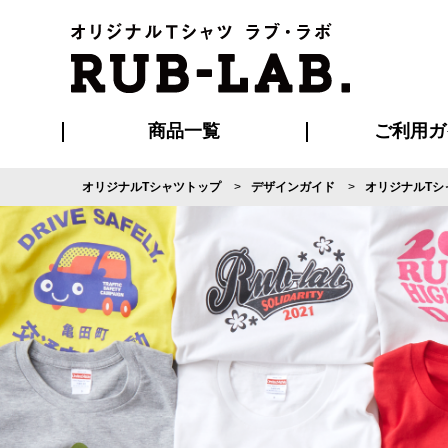
商品一覧
ご利用ガ
オリジナルTシャツトップ
デザインガイド
オリジナルTシ
発送・特急サー
マイページ会員
お支払い方法
版の保管期限
割引まとめ
はじめて
よくある
ご利用ガ
再注文の
ブルゾン・コート
Tシャツ
ハッピ
セットアップ
キャップ・
ポロシ