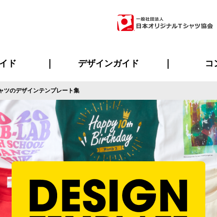
イド
デザインガイド
コ
ャツのデザインテンプレート集
ビスについて
のメリット
について
について
ページ
の方へ
ご質問
イド
方へ
デザインテンプレート集
デザインシミュレーター
書体一覧（フォント集）
デザイン入稿について
デザイン料について
プリント・加工一覧
デザインガイド
プリントサイズ
インクカラー
ニュー
お客様
シー
おす
読み
フォ
ラ
・ジャージ
バンダナ
ャツ
パーカー・スウェット
グッズ全般
ツナギ
スポー
のぼ