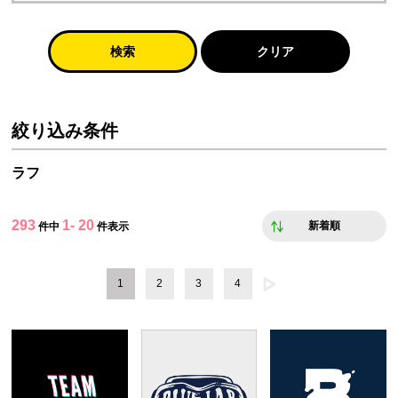
検索
クリア
絞り込み条件
ラフ
293
1- 20
新着順
件中
件表示
1
2
3
4