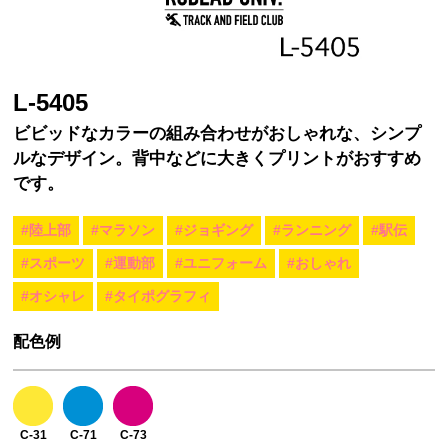
L-5405
ビビッドなカラーの組み合わせがおしゃれな、シンプ
ルなデザイン。背中などに大きくプリントがおすすめ
です。
#陸上部
#マラソン
#ジョギング
#ランニング
#駅伝
#スポーツ
#運動部
#ユニフォーム
#おしゃれ
#オシャレ
#タイポグラフィ
配色例
C-31
C-71
C-73