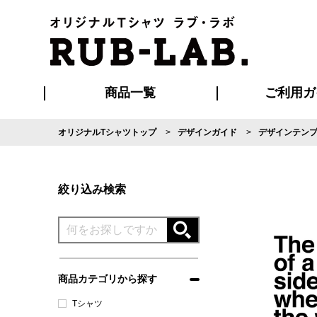
商品一覧
ご利用ガ
オリジナルTシャツトップ
デザインガイド
デザインテン
発送・特急サー
マイページ会員
お支払い方法
版の保管期限
割引まとめ
はじめて
よくある
ご利用ガ
再注文の
ブルゾン・コート
Tシャツ
ハッピ
セットアップ
キャップ・
ポロシ
絞り込み検索
商品カテゴリから探す
Tシャツ