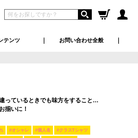
ンテンツ
お問い合わせ全般
ログイン
新規会員登録
ス（お知らせ）
インタビュー
ン別特集一覧
すめ特集一覧
物コンテンツ
トギャラリー
ンキング
法人事例
ラブログ
大口注文・法人向け
総合お問い合わせ
再注文・追加注文
サンプル貸し出し
カタログ請求
デザイン入稿
ツユニフォーム
り・横断幕
バッグ
カジュアルユニフォーム
靴・くつ下・サンダル
タオル
違っているときでも味方をすること…
お揃いに！
れ
#オシャレ
#個人名
#クラスTシャツ