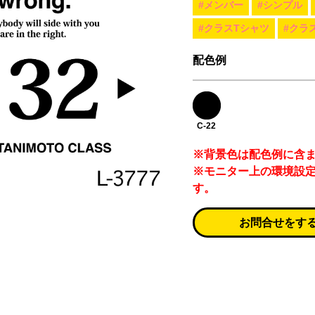
#メンバー
#シンプル
#クラスTシャツ
#クラ
配色例
C-22
※背景色は配色例に含
※モニター上の環境設
す。
お問合せをす