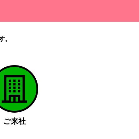
す。
）
ご来社