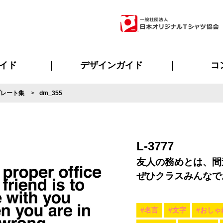
イド
デザインガイド
コ
プレート集
dm_355
ビスについて
のメリット
について
について
ページ
の方へ
ご質問
イド
方へ
デザインテンプレート集
デザインシミュレーター
書体一覧（フォント集）
デザイン入稿について
デザイン料について
プリント・加工一覧
デザインガイド
プリントサイズ
インクカラー
ニュー
お客様
シー
おす
読み
フォ
ラ
・ジャージ
バンダナ
ャツ
パーカー・スウェット
グッズ全般
ツナギ
スポー
のぼ
L-3777
友人の務めとは、間
ぜひクラスみんなで
#名言
#文字
#おしゃ