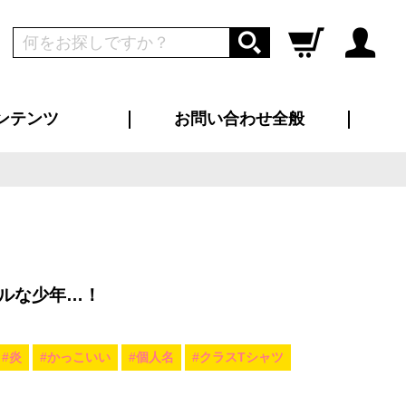
ンテンツ
お問い合わせ全般
ログイン
新規会員登録
ス（お知らせ）
インタビュー
ン別特集一覧
すめ特集一覧
物コンテンツ
トギャラリー
ンキング
法人事例
ラブログ
大口注文・法人向け
総合お問い合わせ
再注文・追加注文
サンプル貸し出し
カタログ請求
デザイン入稿
ツユニフォーム
り・横断幕
バッグ
カジュアルユニフォーム
靴・くつ下・サンダル
タオル
ルな少年…！
#炎
#かっこいい
#個人名
#クラスTシャツ