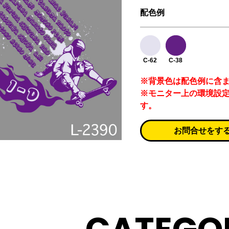
配色例
C-62
C-38
※背景色は配色例に含
※モニター上の環境設
す。
お問合せをす