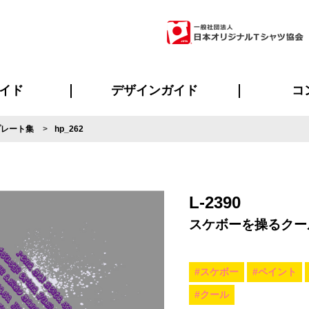
イド
デザインガイド
コ
プレート集
hp_262
ビスについて
のメリット
について
について
ページ
の方へ
ご質問
イド
方へ
デザインテンプレート集
デザインシミュレーター
書体一覧（フォント集）
デザイン入稿について
デザイン料について
プリント・加工一覧
デザインガイド
プリントサイズ
インクカラー
ニュー
お客様
シー
おす
読み
フォ
ラ
・ジャージ
バンダナ
ャツ
パーカー・スウェット
グッズ全般
ツナギ
スポー
のぼ
L-2390
スケボーを操るクー
#スケボー
#ペイント
#クール