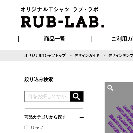
商品一覧
ご利用ガ
オリジナルTシャツトップ
デザインガイド
デザインテン
発送・特急サー
マイページ会員
お支払い方法
版の保管期限
割引まとめ
はじめて
よくある
ご利用ガ
再注文の
ブルゾン・コート
Tシャツ
ハッピ
セットアップ
キャップ・
ポロシ
絞り込み検索
商品カテゴリから探す
Tシャツ