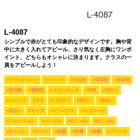
L-4087
シンプルで赤がとても印象的なデザインです。胸や背
中に大きく入れてアピール、さり気なく左胸にワンポ
イント、どちらもオシャレに決まります。クラスの一
員をアピールしよう！
#クラスTシャツ
#イベント
#文化祭
#体育祭
#音楽祭
#部活動
#運動部
#クラスマッチ
#学校
#目立つ
#ユニーク
#ネタ
#パロディ
#面白い
#面白い
#面白い
#ギャグ
#インパクト
#ロゴマーク
#ファッション
#シンプル
#おしゃれ
#おしゃれ
#オシャレ
#クール
#綺麗
#綺麗
#綺麗
#ブランド