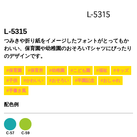
L-5315
つみきや折り紙をイメージしたフォントがとってもか
わいい、保育園や幼稚園のおそろいTシャツにぴったり
のデザインです。
#保育園
#保育所
#幼稚園
#こども園
#福祉
#キッズ
#子供
#かわいい
#おそろい
#卒園記念
#おしゃれ
#手書き風
配色例
C-57
C-59