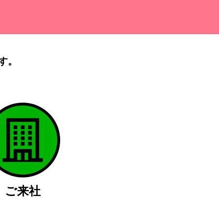
す。
）
ご来社