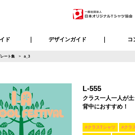
イド
デザインガイド
コ
プレート集
a_3
ビスについて
のメリット
について
について
ページ
の方へ
ご質問
イド
方へ
デザインテンプレート集
デザインシミュレーター
書体一覧（フォント集）
デザイン入稿について
デザイン料について
プリント・加工一覧
デザインガイド
プリントサイズ
インクカラー
ニュー
お客様
シー
おす
読み
フォ
ラ
・ジャージ
バンダナ
ャツ
パーカー・スウェット
グッズ全般
ツナギ
スポー
のぼ
L-555
クラス一人一人が土
背中におすすめ！
#クラスTシャツ
#クラ