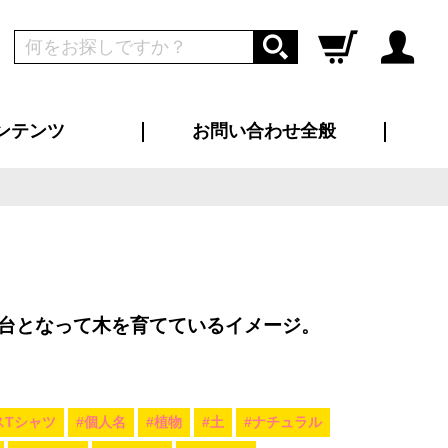
ンテンツ
お問い合わせ全般
ログイン
新規会員登録
ス（お知らせ）
インタビュー
ン別特集一覧
すめ特集一覧
物コンテンツ
トギャラリー
ンキング
法人事例
ラブログ
大口注文・法人向け
総合お問い合わせ
再注文・追加注文
サンプル貸し出し
カタログ請求
デザイン入稿
ツユニフォーム
り・横断幕
バッグ
カジュアルユニフォーム
靴・くつ下・サンダル
タオル
台となって木を育てているイメージ。
スTシャツ
#個人名
#植物
#土
#ナチュラル