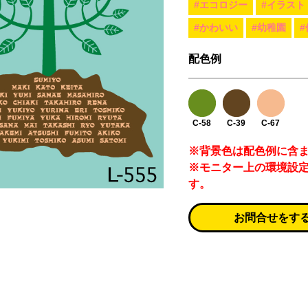
#エコロジー
#イラスト
#かわいい
#幼稚園
配色例
C-58
C-39
C-67
※背景色は配色例に含
※モニター上の環境設
す。
お問合せをす