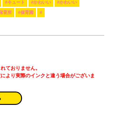
#キュート
#かわいい
#かわいい
#保育所
#保育園
#
まれておりません。
定により実際のインクと違う場合がございま
る