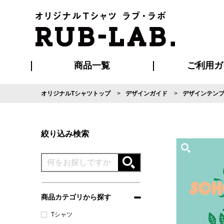
商品一覧
ご利用ガ
オリジナルTシャツトップ
デザインガイド
デザインテン
発送・特急サー
マイページ会員
お支払い方法
版の保管期限
割引まとめ
はじめて
よくある
ご利用ガ
再注文の
ブルゾン・コート
Tシャツ
ハッピ
セットアップ
キャップ・
ポロシ
絞り込み検索
商品カテゴリから探す
Tシャツ