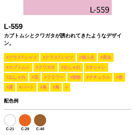
L-559
カブトムシとクワガタが誘われてきたようなデザイ
ン。
#クラスTシャツ
#クラスTシャツ
#個人名
#昆虫
#カブトムシ
#クワガタ
#おしゃれ
#オシャレ
#おしゃれ
#花
#フラワー
#植物
#ナチュラル
#春
#夏
#ハート
#鳥
#鳥
#
配色例
C-21
C-29
C-40