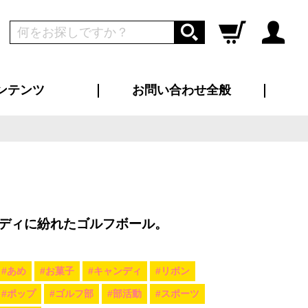
ンテンツ
お問い合わせ全般
ログイン
新規会員登録
ス（お知らせ）
インタビュー
ン別特集一覧
すめ特集一覧
物コンテンツ
トギャラリー
ンキング
法人事例
ラブログ
大口注文・法人向け
総合お問い合わせ
再注文・追加注文
サンプル貸し出し
カタログ請求
デザイン入稿
ツユニフォーム
り・横断幕
バッグ
カジュアルユニフォーム
靴・くつ下・サンダル
タオル
ディに紛れたゴルフボール。
#あめ
#お菓子
#キャンディ
#リボン
#ポップ
#ゴルフ部
#部活動
#スポーツ