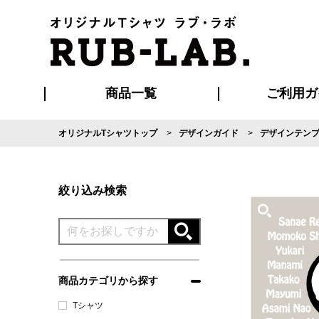
商品一覧
ご利用ガ
オリジナルTシャツトップ
デザインガイド
デザインテン
発送・特急サー
マイページ会員
お支払い方法
版の保管期限
割引まとめ
はじめて
よくある
ご利用ガ
再注文の
ブルゾン・コート
Tシャツ
ハッピ
セットアップ
キャップ・
ポロシ
絞り込み検索
商品カテゴリから探す
Tシャツ