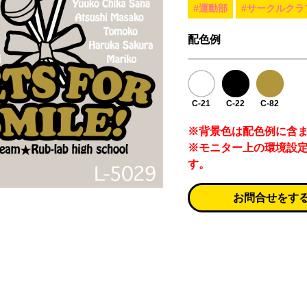
#運動部
#サークルクラ
配色例
C-21
C-22
C-82
※背景色は配色例に含
※モニター上の環境設
す。
お問合せをす