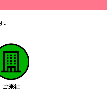
す。
）
ご来社