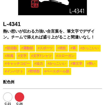
L-4341
熱い想いが伝わる力強い合言葉を、筆文字でデザイ
ン。チームで添えれば盛り上がること間違いなし！
#部活動
#運動部
#スポーツ
#球技
#筆
#かっこいい
#和風
#文字
#文字Tシャツ
#スローガン
#キャッチコピー
#迫力
#かっこいい
#筆文字
#勢い
#インパクト
#野球部
#ベースボール部
配色例
C-21
C-26