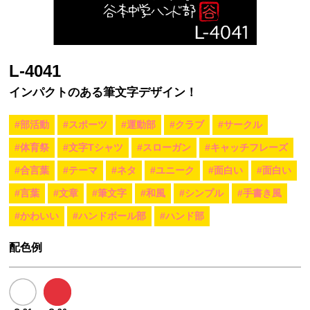
L-4041
インパクトのある筆文字デザイン！
#部活動
#スポーツ
#運動部
#クラブ
#サークル
#体育祭
#文字Tシャツ
#スローガン
#キャッチフレーズ
#合言葉
#テーマ
#ネタ
#ユニーク
#面白い
#面白い
#言葉
#文章
#筆文字
#和風
#シンプル
#手書き風
#かわいい
#ハンドボール部
#ハンド部
配色例