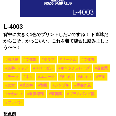
L-4003
背中に大きく1色でプリントしたいですね！ ド直球だ
からこそ、かっこいい。これを着て練習に励みましょ
う〜〜！
#部活動
#文化部
#クラブ
#サークル
#文化祭
#文字Tシャツ
#スローガン
#キャッチフレーズ
#合言葉
#テーマ
#ネタ
#ユニーク
#面白い
#面白い
#言葉
#文章
#筆文字
#和風
#シンプル
#手書き風
#かわいい
#吹奏楽部
#鼓笛隊
#ブラスバンド部
#ブラバン
配色例