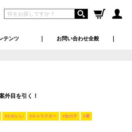
ンテンツ
お問い合わせ全般
ログイン
新規会員登録
ス（お知らせ）
インタビュー
ン別特集一覧
すめ特集一覧
物コンテンツ
トギャラリー
ンキング
法人事例
ラブログ
大口注文・法人向け
総合お問い合わせ
再注文・追加注文
サンプル貸し出し
カタログ請求
デザイン入稿
ツユニフォーム
り・横断幕
バッグ
カジュアルユニフォーム
靴・くつ下・サンダル
タオル
案外目を引く！
#かわいい
#キャラクター
#女の子
#筆