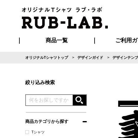
商品一覧
ご利用ガ
オリジナルTシャツトップ
デザインガイド
デザインテン
発送・特急サー
マイページ会員
お支払い方法
版の保管期限
割引まとめ
はじめて
よくある
ご利用ガ
再注文の
ブルゾン・コート
Tシャツ
ハッピ
セットアップ
キャップ・
ポロシ
絞り込み検索
商品カテゴリから探す
Tシャツ