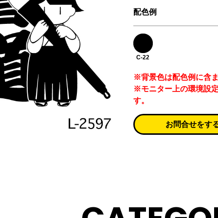
配色例
C-22
※背景色は配色例に含
※モニター上の環境設
す。
お問合せをす