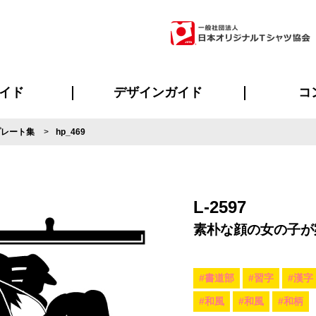
イド
デザインガイド
コ
プレート集
hp_469
ビスについて
のメリット
について
について
ページ
の方へ
ご質問
イド
方へ
デザインテンプレート集
デザインシミュレーター
書体一覧（フォント集）
デザイン入稿について
デザイン料について
プリント・加工一覧
デザインガイド
プリントサイズ
インクカラー
ニュー
お客様
シー
おす
読み
フォ
ラ
・ジャージ
バンダナ
ャツ
パーカー・スウェット
グッズ全般
ツナギ
スポー
のぼ
L-2597
素朴な顔の女の子が
#書道部
#習字
#漢字
#和風
#和風
#和柄