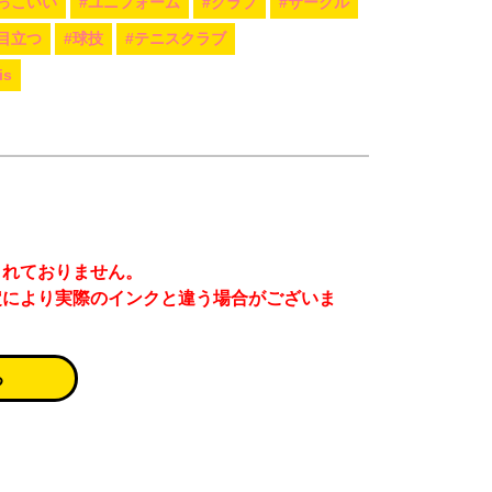
っこいい
#ユニフォーム
#クラブ
#サークル
#目立つ
#球技
#テニスクラブ
is
まれておりません。
定により実際のインクと違う場合がございま
る