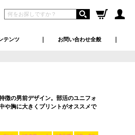
ンテンツ
お問い合わせ全般
ログイン
新規会員登録
ス（お知らせ）
インタビュー
ン別特集一覧
すめ特集一覧
物コンテンツ
トギャラリー
ンキング
法人事例
ラブログ
大口注文・法人向け
総合お問い合わせ
再注文・追加注文
サンプル貸し出し
カタログ請求
デザイン入稿
ツユニフォーム
り・横断幕
バッグ
カジュアルユニフォーム
靴・くつ下・サンダル
タオル
特徴の男前デザイン。部活のユニフォ
中や胸に大きくプリントがオススメで