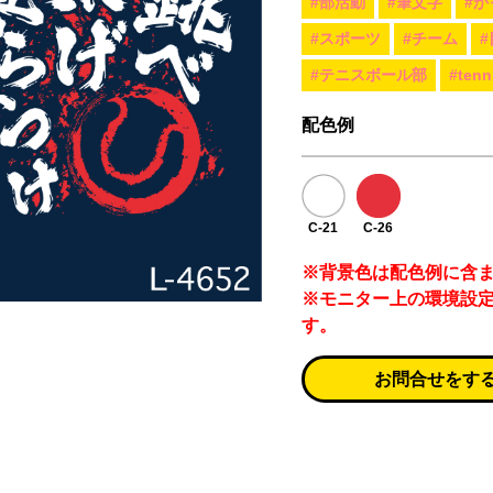
#部活動
#筆文字
#か
#スポーツ
#チーム
#テニスボール部
#tenn
配色例
C-21
C-26
※背景色は配色例に含
※モニター上の環境設
す。
お問合せをす