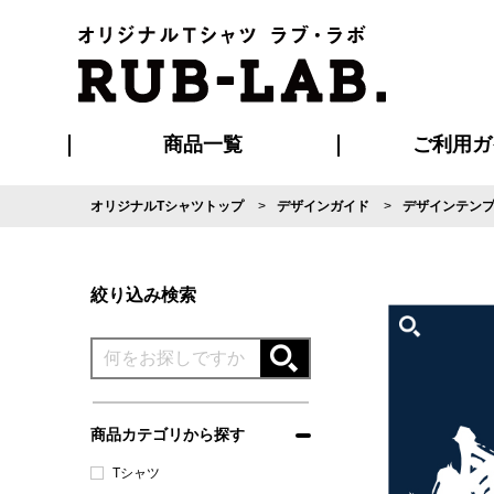
商品一覧
ご利用ガ
オリジナルTシャツトップ
デザインガイド
デザインテン
発送・特急サー
マイページ会員
お支払い方法
版の保管期限
割引まとめ
はじめて
よくある
ご利用ガ
再注文の
ブルゾン・コート
Tシャツ
ハッピ
セットアップ
キャップ・
ポロシ
絞り込み検索
商品カテゴリから探す
Tシャツ