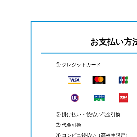
お支払い方
① クレジットカード
② 掛け払い・後払い代金引換
③ 代金引換
④ コンビニ後払い（高校生限定）