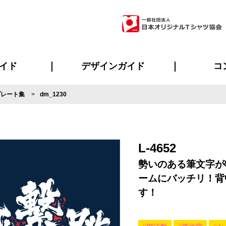
イド
デザインガイド
コ
プレート集
dm_1230
ビスについて
のメリット
について
について
ページ
の方へ
ご質問
イド
方へ
デザインテンプレート集
デザインシミュレーター
書体一覧（フォント集）
デザイン入稿について
デザイン料について
プリント・加工一覧
デザインガイド
プリントサイズ
インクカラー
ニュー
お客様
シー
おす
読み
フォ
ラ
・ジャージ
バンダナ
ャツ
パーカー・スウェット
グッズ全般
ツナギ
スポー
のぼ
L-4652
勢いのある筆文字が
ームにバッチリ！背
す！