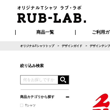
商品一覧
ご利用ガ
オリジナルTシャツトップ
デザインガイド
デザインテン
発送・特急サー
マイページ会員
お支払い方法
版の保管期限
割引まとめ
はじめて
よくある
ご利用ガ
再注文の
ブルゾン・コート
Tシャツ
ハッピ
セットアップ
キャップ・
ポロシ
絞り込み検索
商品カテゴリから探す
Tシャツ