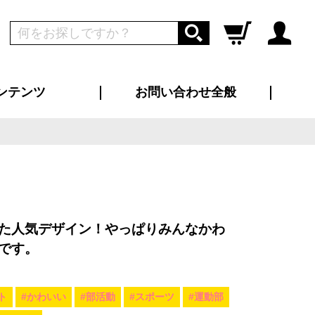
ンテンツ
お問い合わせ全般
ログイン
新規会員登録
ス（お知らせ）
インタビュー
ン別特集一覧
すめ特集一覧
物コンテンツ
トギャラリー
ンキング
法人事例
ラブログ
大口注文・法人向け
総合お問い合わせ
再注文・追加注文
サンプル貸し出し
カタログ請求
デザイン入稿
ツユニフォーム
り・横断幕
バッグ
カジュアルユニフォーム
靴・くつ下・サンダル
タオル
た人気デザイン！やっぱりみんなかわ
です。
ト
#かわいい
#部活動
#スポーツ
#運動部