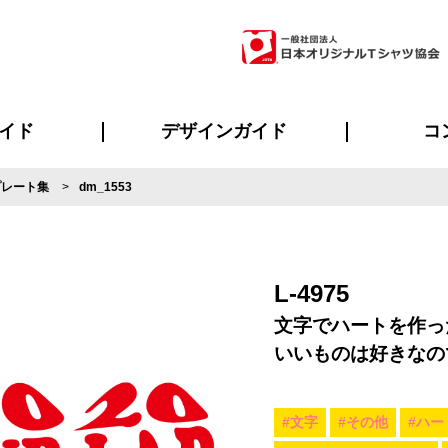
イド
デザインガイド
コ
プレート集
dm_1553
ビスについて
のメリット
について
について
ページ
の方へ
ご質問
イド
方へ
デザインテンプレート集
デザインシミュレーター
書体一覧（フォント集）
デザイン入稿について
デザイン料について
プリント・加工一覧
デザインガイド
プリントサイズ
インクカラー
ニュー
お客様
シー
おす
読み
フォ
ラ
・ジャージ
バンダナ
ャツ
パーカー・スウェット
グッズ全般
ツナギ
スポー
のぼ
L-4975
文字でハートを作っ
いいものは好きなの
#文字
#その他
#ハー