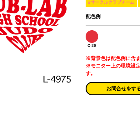
#サークルクラブチーム
配色例
C-26
※背景色は配色例に含
※モニター上の環境設
す。
お問合せをす