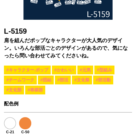
L-5159
肩を組んだポップなキャラクターが大人気のデザイ
ン。いろんな部活ごとのデザインがあるので、気にな
ったら問い合わせてみてくださいね。
#キャラクター.ポップ
#かわいい
#元気
#型組み
#チームワーク
#団結
#部活
#文化祭
#部活動
#文化部
#将棋部
配色例
C-21
C-50