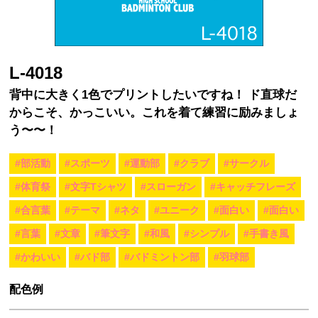
L-4018
背中に大きく1色でプリントしたいですね！ ド直球だ
からこそ、かっこいい。これを着て練習に励みましょ
う〜〜！
#部活動
#スポーツ
#運動部
#クラブ
#サークル
#体育祭
#文字Tシャツ
#スローガン
#キャッチフレーズ
#合言葉
#テーマ
#ネタ
#ユニーク
#面白い
#面白い
#言葉
#文章
#筆文字
#和風
#シンプル
#手書き風
#かわいい
#バド部
#バドミントン部
#羽球部
配色例