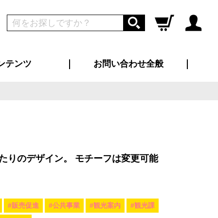
ンテンツ
お問い合わせ全般
ログイン
新規会員登録
ス（お知らせ）
インタビュー
ン別特集一覧
すめ特集一覧
物コンテンツ
トギャラリー
ンキング
法人事例
ラブログ
大口注文・法人向け
総合お問い合わせ
再注文・追加注文
サンプル貸し出し
カタログ請求
デザイン入稿
ツユニフォーム
り・横断幕
バッグ
カジュアルユニフォーム
靴・くつ下・サンダル
タオル
たりのデザイン。 モチーフは変更可能
#販売促進
#公共事業
#観光案内
#観光課