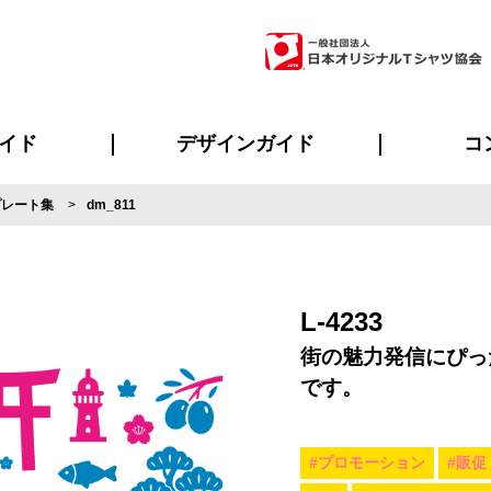
イド
デザインガイド
コ
プレート集
dm_811
ビスについて
のメリット
について
について
ページ
の方へ
ご質問
イド
方へ
デザインテンプレート集
デザインシミュレーター
書体一覧（フォント集）
デザイン入稿について
デザイン料について
プリント・加工一覧
デザインガイド
プリントサイズ
インクカラー
ニュー
お客様
シー
おす
読み
フォ
ラ
・ジャージ
バンダナ
ャツ
パーカー・スウェット
グッズ全般
ツナギ
スポー
のぼ
L-4233
街の魅力発信にぴっ
です。
#プロモーション
#販促