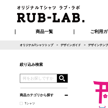
商品一覧
ご利用ガ
オリジナルTシャツトップ
デザインガイド
デザインテン
発送・特急サー
マイページ会員
お支払い方法
版の保管期限
割引まとめ
はじめて
よくある
ご利用ガ
再注文の
ブルゾン・コート
Tシャツ
ハッピ
セットアップ
キャップ・
ポロシ
絞り込み検索
商品カテゴリから探す
Tシャツ