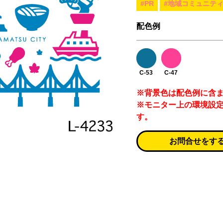
#PR
#地域コミュニテ
配色例
C-53
C-47
※背景色は配色例に含
※モニター上の環境設
す。
お問合せをす