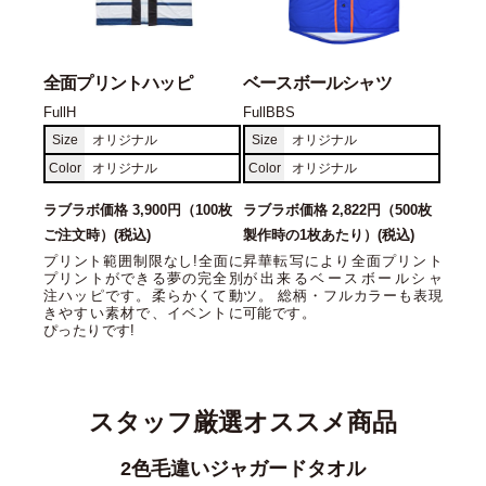
全面プリントハッピ
ベースボールシャツ
FullH
FullBBS
Size
オリジナル
Size
オリジナル
Color
オリジナル
Color
オリジナル
ラブラボ価格 3,900円（100枚
ラブラボ価格 2,822円（500枚
ご注文時）(税込)
製作時の1枚あたり）(税込)
プリント範囲制限なし!全面に
昇華転写により全面プリント
プリントができる夢の完全別
が出来るベースボールシャ
注ハッピです。柔らかくて動
ツ。 総柄・フルカラーも表現
きやすい素材で、イベントに
可能です。
ぴったりです!
スタッフ厳選オススメ商品
コットンツイルローキャップ