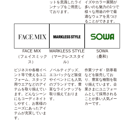
ットを意識したライ
イズやカラー展開が
ンナップをご用意し
多いのも魅力の1つで
ております。
様々な用途の中で最
適なウェアを見つけ
ることができます。
FACE MIX
SOWA
MARKLESS STYLE
（フェイスミック
（桑和）
（マークレススタイ
ス）
ル）
ビジネスや各種イベ
作業ツナギ・防寒着
ノベルティグッズ、
ント等で使えるユニ
などを販売してお
エコバックなど販促
フォーム、スタッフ
り、豊富な種類を取
やイベントにも人気
用ウエアなどのアイ
り揃えています。企
のブランドです。豊
テムを取り揃えてい
業さまにユニフォー
富なラインナップを
ます。どんなシーン
ムとして採用される
取り揃えておりま
にもコーディネイト
ことが多い人気メー
す。
しやすく、お客様の
カーです。
ニーズにあったアイ
テムが充実していま
す。