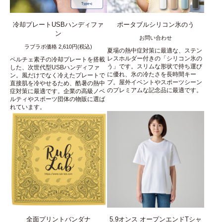
冷却プレートUSBハンディファ
ポータブルシリコン氷のう
ン
お問い合わせ
ラブラボ価格 2,610円(税込)
夏場の熱中症対策に最適な、ステン
レスホルダー付きの「シリコン氷の
ペルチェ素子の冷却プレートを搭載
う」です。スリムな形状で持ち運び
した、次世代型USBハンディファ
に優れ、氷の冷たさを長時間キー
ン。風だけでなく冷えたプレートで
プ。屋外イベントやスポーツシーン
直接肌を冷やせるため、酷暑の熱中
のプレミアムな記念品に最適です。
症対策に最適です。企業の高級ノベ
ルティやスポーツ団体の物販に選ば
れています。
全面プリントバンダナ
5.9オンス オープンエンドTシャ