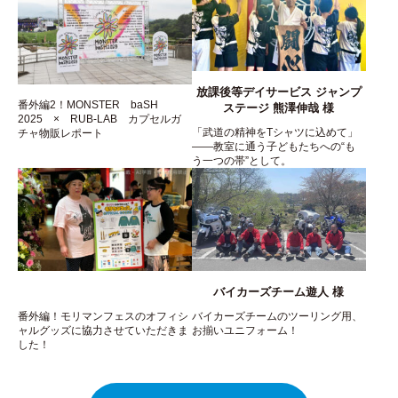
放課後等デイサービス ジャンプ
番外編2！MONSTER baSH
ステージ 熊澤伸哉 様
2025 × RUB-LAB カプセルガ
「武道の精神をTシャツに込めて」
チャ物販レポート
――教室に通う子どもたちへの“も
う一つの帯”として。
バイカーズチーム遊人 様
番外編！モリマンフェスのオフィシ
バイカーズチームのツーリング用、
ャルグッズに協力させていただきま
お揃いユニフォーム！
した！