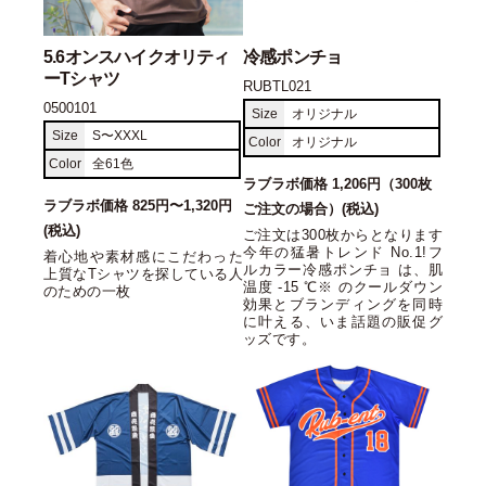
5.6オンスハイクオリティ
冷感ポンチョ
ーTシャツ
RUBTL021
0500101
Size
オリジナル
Size
S〜XXXL
Color
オリジナル
Color
全61色
ラブラボ価格 1,206円（300枚
ラブラボ価格 825円〜1,320円
ご注文の場合）(税込)
(税込)
ご注文は300枚からとなります
今年の猛暑トレンド No.1!フ
着心地や素材感にこだわった
ルカラー冷感ポンチョ は、肌
上質なTシャツを探している人
温度 -15 ℃※ のクールダウン
のための一枚
効果とブランディングを同時
に叶える、いま話題の販促グ
ッズです。