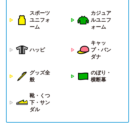
スポーツ
カジュア
ユニフォ
ルユニフ
ーム
ォーム
キャッ
ハッピ
プ・バン
ダナ
グッズ全
のぼり・
般
横断幕
靴・くつ
下・サン
ダル