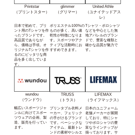
Printstar
United Athle
glimmer
（プリントスター）
（ユナイテッドアス
（グリマー）
レ）
日本で初めて、プリ
Tシャツ・ポロシャツ
ポリエステル100%の
ント用のTシャツを作
などを中心とした無
ものが多く、高い速
ったブランドです。
地アパレルのブラン
乾性が特徴になりま
高品質でありなが
ドで、豊富な種類と
す。スポーツやアク
ら、価格は手頃。オ
確かな品質が魅力で
ティブな活動時にお
リジナルTシャツを作
す。
すすめできます。
るのにピッタリな商
品を多く出していま
す。
wundou
TRUSS
LIFEMAX
（ウンドウ）
（トラス）
（ライフマックス）
幅広いスポーツジャ
プリンタブル衣料メ
日本のユニフォーム
ンルに向けてスポー
ーカー、フェリック
老舗メーカーが展開
ツウェアの企画、製
の手がけるブランド
しており、特にシャ
造、販売を行ってい
です。ベーシックな
ツやポロシャツの豊
ます。
アイテム、最新トレ
富なラインナップが
ンドの素材やシルエ
揃っております。サ