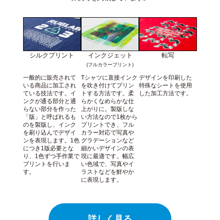
シルクプリント
インクジェット
転写
(フルカラープリント)
一般的に販売されて
Tシャツに直接インク
デザインを印刷した
いる商品に加工され
を吹き付けてプリン
特殊なシートを使用
ている技法です。イ
トする方法です。柔
した加工方法です。
ンクが通る部分と通
らかくなめらかな仕
らない部分を作った
上がりに。製版しな
「版」と呼ばれるも
い方法なので1枚から
のを製版し、インク
プリントでき、フル
を刷り込んでデザイ
カラー対応で写真や
ンを表現します。1色
グラデーションなど
につき1版必要とな
細かいデザインの表
り、1色ずつ手作業で
現に最適です。幅広
プリントを行いま
い色域で、写真やイ
す。
ラストなどを鮮やか
に表現します。
詳しく見る