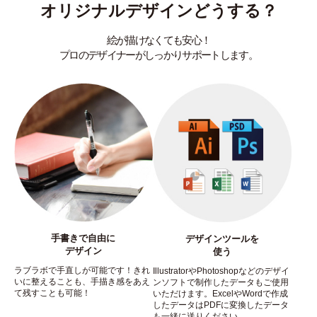
オリジナルデザインどうする？
絵が描けなくても安心！
プロのデザイナーがしっかりサポートします。
手書きで自由に
デザインツールを
デザイン
使う
ラブラボで手直しが可能です！きれ
IllustratorやPhotoshopなどのデザイ
いに整えることも、手描き感をあえ
ンソフトで制作したデータもご使用
て残すことも可能！
いただけます。ExcelやWordで作成
したデータはPDFに変換したデータ
も一緒に送りください。