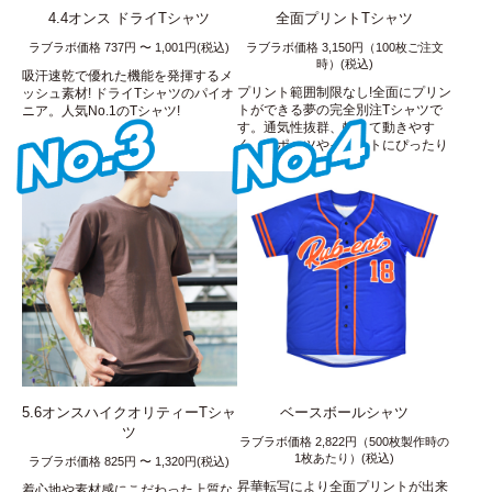
4.4オンス ドライTシャツ
全面プリントTシャツ
ラブラボ価格 737円 〜 1,001円(税込)
ラブラボ価格 3,150円（100枚ご注文
時）(税込)
吸汗速乾で優れた機能を発揮するメ
プリント範囲制限なし!全面にプリン
ッシュ素材! ドライTシャツのパイオ
トができる夢の完全別注Tシャツで
ニア。人気No.1のTシャツ!
す。通気性抜群、軽くて動きやす
く、スポーツやイベントにぴったり
です!
5.6オンスハイクオリティーTシャ
ベースボールシャツ
ツ
ラブラボ価格 2,822円（500枚製作時の
1枚あたり）(税込)
ラブラボ価格 825円 〜 1,320円(税込)
昇華転写により全面プリントが出来
着心地や素材感にこだわった上質な