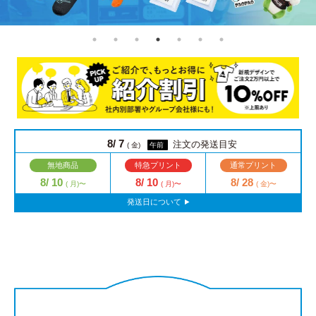
8/ 7
注文の発送目安
( 金)
午前
無地商品
特急プリント
通常プリント
8/ 10
8/ 10
8/ 28
( 月)〜
( 月)〜
( 金)〜
発送日について