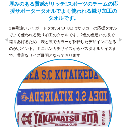
の応
ほどよくハリのあるツイル生地の浅めキャッ
3
工の
プ。
上品
サテ
金属クリップアジャスター付きでサイズ調節ができます。コ
のデ
ーディネートに合わせやすく、男女問わず人気の定番キャッ
タオル
プです。
糸で
なる
ズま