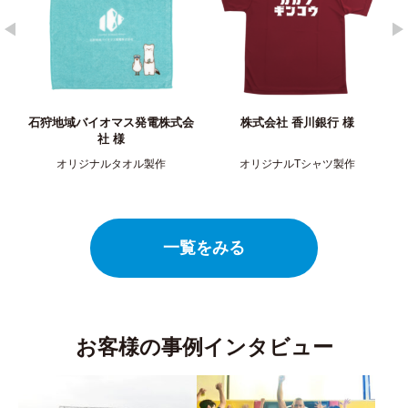
式会
株式会社 香川銀行 様
株式会社 穴吹カレッジサービス
様
オリジナルTシャツ製作
オリジナルTシャツ製作
一覧をみる
お客様の事例インタビュー