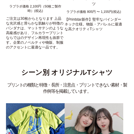
ツ
ラブラボ価格 2,100円（50枚ご製作
時）(税込)
ラブラボ価格 805円 〜 1,155円(税込)
ご注文は30枚からとなります 上品
【Printstar新作】堅牢なバインダー
な光沢感と滑らかな肌触りが特徴の
ネック仕様。物販・アパレルに最適
バンダナは、マットサテンのような
な高クオリティTシャツ
高級感があり、フルカラープリント
ならではのデザイン再現性も抜群で
す。企業のノベルティや物販、制服
のアクセントに最適な一品です。
シーン別 オリジナルTシャツ
プリントの種類と特徴・長所・注意点・プリントできない素材・製
作例等を掲載しています。