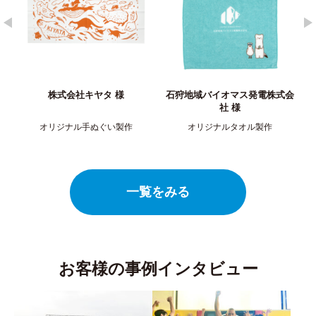
株式会社キヤタ 様
石狩地域バイオマス発電株式会
株式会
社 ​様
オリジナル手ぬぐい製作
オリジナルタオル製作
オリジ
一覧をみる
お客様の事例インタビュー