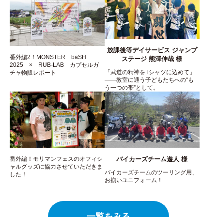
放課後等デイサービス ジャンプ
番外編2！MONSTER baSH
ステージ 熊澤伸哉 様
2025 × RUB-LAB カプセルガ
「武道の精神をTシャツに込めて」
チャ物販レポート
――教室に通う子どもたちへの“も
う一つの帯”として。
番外編！モリマンフェスのオフィシ
バイカーズチーム遊人 様
ャルグッズに協力させていただきま
バイカーズチームのツーリング用、
した！
お揃いユニフォーム！
一覧をみる