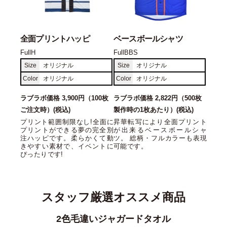
全面プリントハッピ
ベースボールシャツ
FullH
FullBBS
Size
オリジナル
Size
オリジナル
Color
オリジナル
Color
オリジナル
ラブラボ価格 3,900円（100枚
ラブラボ価格 2,822円（500枚
ご注文時）(税込)
製作時の1枚あたり）(税込)
プリント範囲制限なし!全面に
昇華転写により全面プリント
プリントができる夢の完全別
が出来るベースボールシャ
注ハッピです。柔らかくて動
ツ。 総柄・フルカラーも表現
きやすい素材で、イベントに
可能です。
ぴったりです!
スタッフ厳選オススメ商品
コットンツイルローキャップ