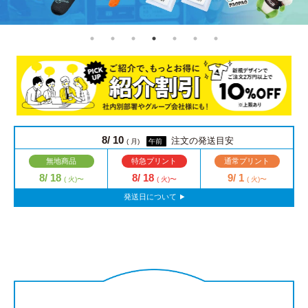
8/ 10
注文の発送目安
( 月)
午前
無地商品
特急プリント
通常プリント
8/ 18
8/ 18
9/ 1
( 火)〜
( 火)〜
( 火)〜
発送日について