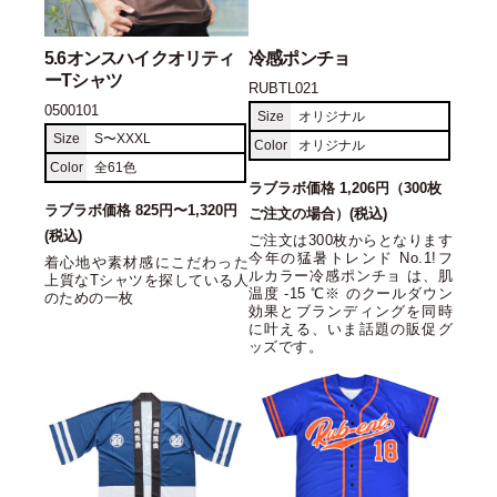
5.6オンスハイクオリティ
冷感ポンチョ
ーTシャツ
RUBTL021
0500101
Size
オリジナル
Size
S〜XXXL
Color
オリジナル
Color
全61色
ラブラボ価格 1,206円（300枚
ラブラボ価格 825円〜1,320円
ご注文の場合）(税込)
(税込)
ご注文は300枚からとなります
今年の猛暑トレンド No.1!フ
着心地や素材感にこだわった
ルカラー冷感ポンチョ は、肌
上質なTシャツを探している人
温度 -15 ℃※ のクールダウン
のための一枚
効果とブランディングを同時
に叶える、いま話題の販促グ
ッズです。