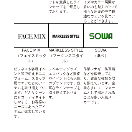
ットを意識したライ
イズやカラー展開が
ンナップをご用意し
多いのも魅力の1つで
ております。
様々な用途の中で最
適なウェアを見つけ
ることができます。
FACE MIX
SOWA
MARKLESS STYLE
（フェイスミック
（桑和）
（マークレススタイ
ス）
ル）
ビジネスや各種イベ
作業ツナギ・防寒着
ノベルティグッズ、
ント等で使えるユニ
などを販売してお
エコバックなど販促
フォーム、スタッフ
り、豊富な種類を取
やイベントにも人気
用ウエアなどのアイ
り揃えています。企
のブランドです。豊
テムを取り揃えてい
業さまにユニフォー
富なラインナップを
ます。どんなシーン
ムとして採用される
取り揃えておりま
にもコーディネイト
ことが多い人気メー
す。
しやすく、お客様の
カーです。
ニーズにあったアイ
テムが充実していま
す。