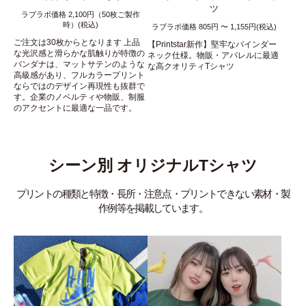
ツ
ラブラボ価格 2,100円（50枚ご製作
時）(税込)
ラブラボ価格 805円 〜 1,155円(税込)
ご注文は30枚からとなります 上品
【Printstar新作】堅牢なバインダー
な光沢感と滑らかな肌触りが特徴の
ネック仕様。物販・アパレルに最適
バンダナは、マットサテンのような
な高クオリティTシャツ
高級感があり、フルカラープリント
ならではのデザイン再現性も抜群で
す。企業のノベルティや物販、制服
のアクセントに最適な一品です。
シーン別 オリジナルTシャツ
プリントの種類と特徴・長所・注意点・プリントできない素材・製
作例等を掲載しています。