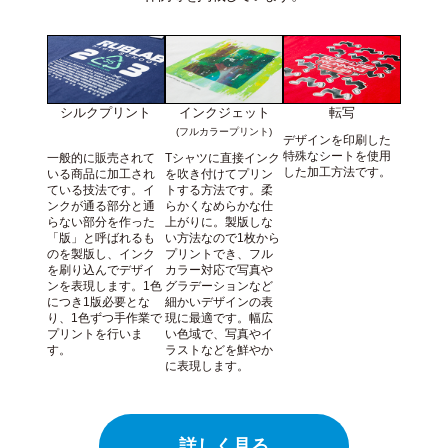
シルクプリント
インクジェット
転写
(フルカラープリント)
デザインを印刷した
特殊なシートを使用
一般的に販売されて
Tシャツに直接インク
した加工方法です。
いる商品に加工され
を吹き付けてプリン
ている技法です。イ
トする方法です。柔
ンクが通る部分と通
らかくなめらかな仕
らない部分を作った
上がりに。製版しな
「版」と呼ばれるも
い方法なので1枚から
のを製版し、インク
プリントでき、フル
を刷り込んでデザイ
カラー対応で写真や
ンを表現します。1色
グラデーションなど
につき1版必要とな
細かいデザインの表
り、1色ずつ手作業で
現に最適です。幅広
プリントを行いま
い色域で、写真やイ
す。
ラストなどを鮮やか
に表現します。
詳しく見る