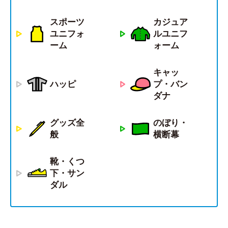
スポーツ
カジュア
ユニフォ
ルユニフ
ーム
ォーム
キャッ
ハッピ
プ・バン
ダナ
グッズ全
のぼり・
般
横断幕
靴・くつ
下・サン
ダル