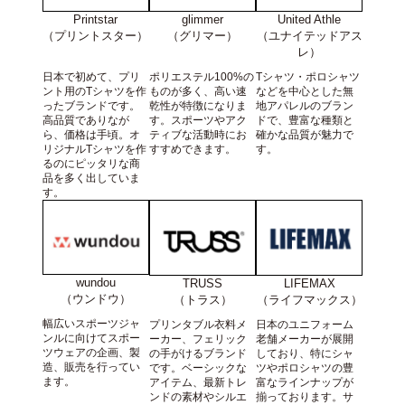
Printstar
United Athle
glimmer
（プリントスター）
（ユナイテッドアス
（グリマー）
レ）
日本で初めて、プリ
Tシャツ・ポロシャツ
ポリエステル100%の
ント用のTシャツを作
などを中心とした無
ものが多く、高い速
ったブランドです。
地アパレルのブラン
乾性が特徴になりま
高品質でありなが
ドで、豊富な種類と
す。スポーツやアク
ら、価格は手頃。オ
確かな品質が魅力で
ティブな活動時にお
リジナルTシャツを作
す。
すすめできます。
るのにピッタリな商
品を多く出していま
す。
wundou
TRUSS
LIFEMAX
（ウンドウ）
（トラス）
（ライフマックス）
幅広いスポーツジャ
プリンタブル衣料メ
日本のユニフォーム
ンルに向けてスポー
ーカー、フェリック
老舗メーカーが展開
ツウェアの企画、製
の手がけるブランド
しており、特にシャ
造、販売を行ってい
です。ベーシックな
ツやポロシャツの豊
ます。
アイテム、最新トレ
富なラインナップが
ンドの素材やシルエ
揃っております。サ