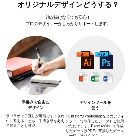
オリジナルデザインどうする？
絵が描けなくても安心！
プロのデザイナーがしっかりサポートします。
手書きで自由に
デザインツールを
デザイン
使う
ラブラボで手直しが可能です！きれ
IllustratorやPhotoshopなどのデザイ
いに整えることも、手描き感をあえ
ンソフトで制作したデータもご使用
て残すことも可能！
いただけます。ExcelやWordで作成
したデータはPDFに変換したデータ
も一緒に送りください。