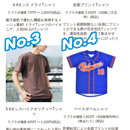
4.4オンス ドライTシャツ
全面プリントTシャツ
ラブラボ価格 737円 〜 1,001円(税込)
ラブラボ価格 3,150円（100枚ご注文
時）(税込)
吸汗速乾で優れた機能を発揮するメ
プリント範囲制限なし!全面にプリン
ッシュ素材! ドライTシャツのパイオ
トができる夢の完全別注Tシャツで
ニア。人気No.1のTシャツ!
す。通気性抜群、軽くて動きやす
く、スポーツやイベントにぴったり
です!
5.6オンスハイクオリティーTシャ
ベースボールシャツ
ツ
ラブラボ価格 2,822円（500枚製作時の
1枚あたり）(税込)
ラブラボ価格 825円 〜 1,320円(税込)
昇華転写により全面プリントが出来
着心地や素材感にこだわった上質な