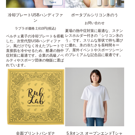
冷却プレートUSBハンディファ
ポータブルシリコン氷のう
ン
お問い合わせ
ラブラボ価格 2,610円(税込)
夏場の熱中症対策に最適な、ステン
レスホルダー付きの「シリコン氷の
ペルチェ素子の冷却プレートを搭載
う」です。スリムな形状で持ち運び
した、次世代型USBハンディファ
に優れ、氷の冷たさを長時間キー
ン。風だけでなく冷えたプレートで
プ。屋外イベントやスポーツシーン
直接肌を冷やせるため、酷暑の熱中
のプレミアムな記念品に最適です。
症対策に最適です。企業の高級ノベ
ルティやスポーツ団体の物販に選ば
れています。
全面プリントバンダナ
5.9オンス オープンエンドTシャ