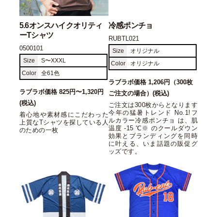
5.6オンスハイクオリティ
冷感ポンチョ
ーTシャツ
RUBTL021
0500101
Size
オリジナル
Size
S〜XXXL
Color
オリジナル
Color
全61色
ラブラボ価格 1,206円（300枚
ラブラボ価格 825円〜1,320円
ご注文の場合）(税込)
(税込)
ご注文は300枚からとなります
今年の猛暑トレンド No.1!フ
着心地や素材感にこだわった
ルカラー冷感ポンチョ は、肌
上質なTシャツを探している人
温度 -15 ℃※ のクールダウン
のための一枚
効果とブランディングを同時
に叶える、いま話題の販促グ
ッズです。