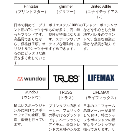
Printstar
United Athle
glimmer
（プリントスター）
（ユナイテッドアス
（グリマー）
レ）
日本で初めて、プリ
Tシャツ・ポロシャツ
ポリエステル100%の
ント用のTシャツを作
などを中心とした無
ものが多く、高い速
ったブランドです。
地アパレルのブラン
乾性が特徴になりま
高品質でありなが
ドで、豊富な種類と
す。スポーツやアク
ら、価格は手頃。オ
確かな品質が魅力で
ティブな活動時にお
リジナルTシャツを作
す。
すすめできます。
るのにピッタリな商
品を多く出していま
す。
wundou
TRUSS
LIFEMAX
（ウンドウ）
（トラス）
（ライフマックス）
幅広いスポーツジャ
プリンタブル衣料メ
日本のユニフォーム
ンルに向けてスポー
ーカー、フェリック
老舗メーカーが展開
ツウェアの企画、製
の手がけるブランド
しており、特にシャ
造、販売を行ってい
です。ベーシックな
ツやポロシャツの豊
ます。
アイテム、最新トレ
富なラインナップが
ンドの素材やシルエ
揃っております。サ