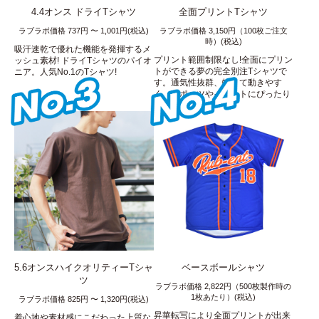
4.4オンス ドライTシャツ
全面プリントTシャツ
ラブラボ価格 737円 〜 1,001円(税込)
ラブラボ価格 3,150円（100枚ご注文
時）(税込)
吸汗速乾で優れた機能を発揮するメ
プリント範囲制限なし!全面にプリン
ッシュ素材! ドライTシャツのパイオ
トができる夢の完全別注Tシャツで
ニア。人気No.1のTシャツ!
す。通気性抜群、軽くて動きやす
く、スポーツやイベントにぴったり
です!
5.6オンスハイクオリティーTシャ
ベースボールシャツ
ツ
ラブラボ価格 2,822円（500枚製作時の
1枚あたり）(税込)
ラブラボ価格 825円 〜 1,320円(税込)
昇華転写により全面プリントが出来
着心地や素材感にこだわった上質な