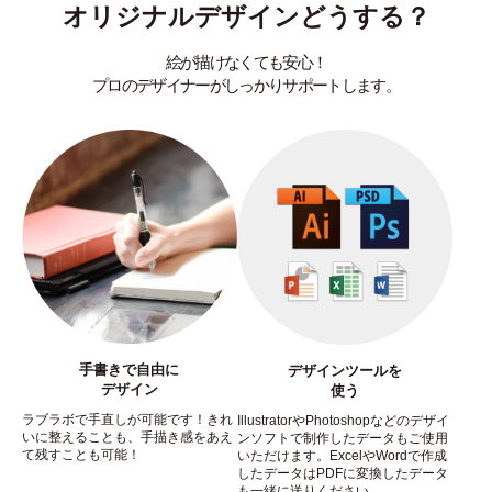
オリジナルデザインどうする？
絵が描けなくても安心！
プロのデザイナーがしっかりサポートします。
手書きで自由に
デザインツールを
デザイン
使う
ラブラボで手直しが可能です！きれ
IllustratorやPhotoshopなどのデザイ
いに整えることも、手描き感をあえ
ンソフトで制作したデータもご使用
て残すことも可能！
いただけます。ExcelやWordで作成
したデータはPDFに変換したデータ
も一緒に送りください。