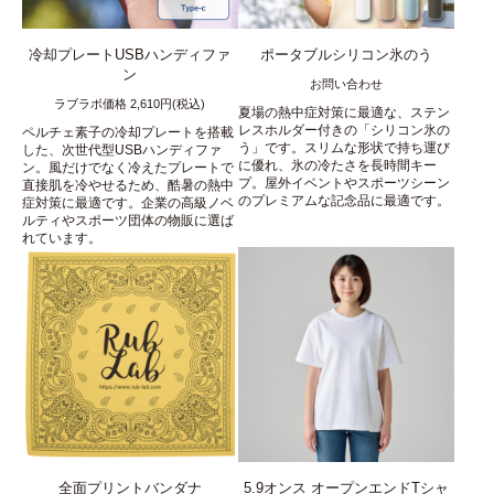
冷却プレートUSBハンディファ
ポータブルシリコン氷のう
ン
お問い合わせ
ラブラボ価格 2,610円(税込)
夏場の熱中症対策に最適な、ステン
レスホルダー付きの「シリコン氷の
ペルチェ素子の冷却プレートを搭載
う」です。スリムな形状で持ち運び
した、次世代型USBハンディファ
に優れ、氷の冷たさを長時間キー
ン。風だけでなく冷えたプレートで
プ。屋外イベントやスポーツシーン
直接肌を冷やせるため、酷暑の熱中
のプレミアムな記念品に最適です。
症対策に最適です。企業の高級ノベ
ルティやスポーツ団体の物販に選ば
れています。
全面プリントバンダナ
5.9オンス オープンエンドTシャ