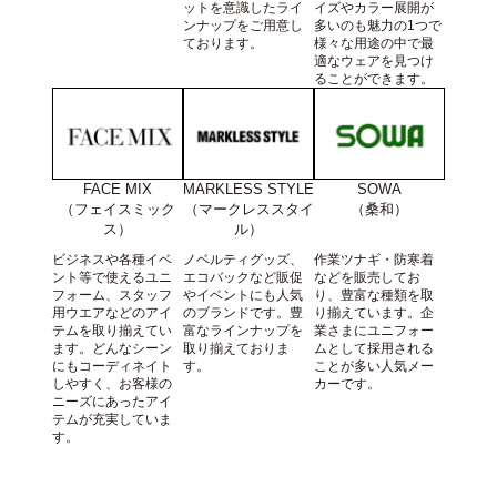
ットを意識したライ
イズやカラー展開が
ンナップをご用意し
多いのも魅力の1つで
ております。
様々な用途の中で最
適なウェアを見つけ
ることができます。
FACE MIX
SOWA
MARKLESS STYLE
（フェイスミック
（桑和）
（マークレススタイ
ス）
ル）
ビジネスや各種イベ
作業ツナギ・防寒着
ノベルティグッズ、
ント等で使えるユニ
などを販売してお
エコバックなど販促
フォーム、スタッフ
り、豊富な種類を取
やイベントにも人気
用ウエアなどのアイ
り揃えています。企
のブランドです。豊
テムを取り揃えてい
業さまにユニフォー
富なラインナップを
ます。どんなシーン
ムとして採用される
取り揃えておりま
にもコーディネイト
ことが多い人気メー
す。
しやすく、お客様の
カーです。
ニーズにあったアイ
テムが充実していま
す。