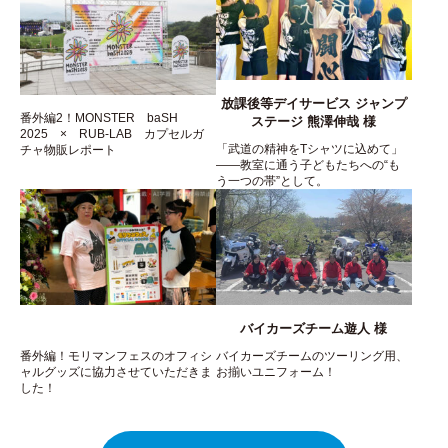
放課後等デイサービス ジャンプ
番外編2！MONSTER baSH
ステージ 熊澤伸哉 様
2025 × RUB-LAB カプセルガ
「武道の精神をTシャツに込めて」
チャ物販レポート
――教室に通う子どもたちへの“も
う一つの帯”として。
バイカーズチーム遊人 様
番外編！モリマンフェスのオフィシ
バイカーズチームのツーリング用、
ャルグッズに協力させていただきま
お揃いユニフォーム！
した！