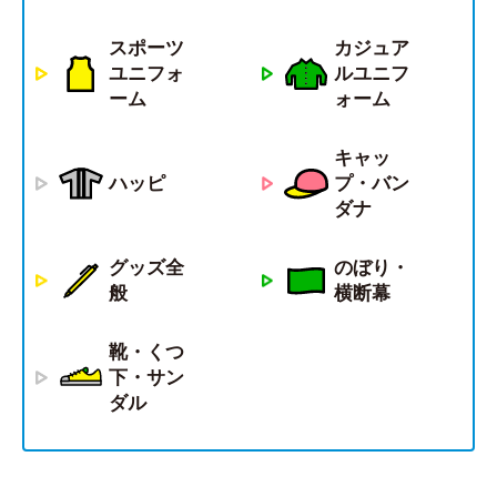
スポーツ
カジュア
ユニフォ
ルユニフ
ーム
ォーム
キャッ
ハッピ
プ・バン
ダナ
グッズ全
のぼり・
般
横断幕
靴・くつ
下・サン
ダル