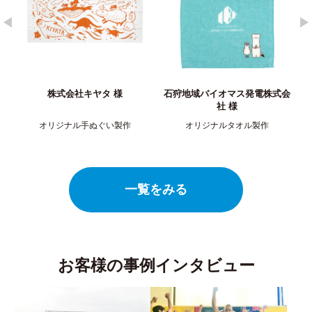
キヤタ 様
石狩地域バイオマス発電株式会
株式会社 香川銀
社 ​様
手ぬぐい製作
オリジナルタオル製作
オリジナルTシャ
一覧をみる
お客様の事例インタビュー