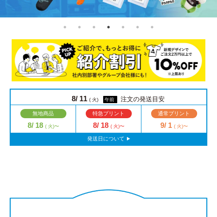
8/ 11
注文の発送目安
( 火)
午前
無地商品
特急プリント
通常プリント
8/ 18
8/ 18
9/ 1
( 火)〜
( 火)〜
( 火)〜
発送日について