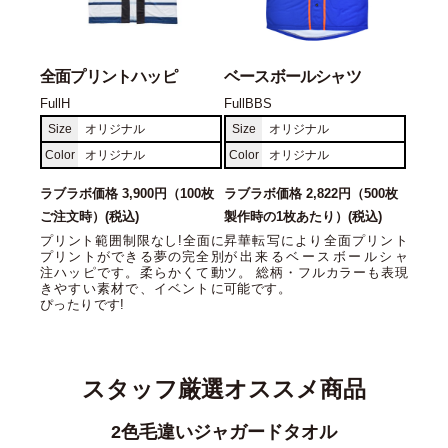
全面プリントハッピ
ベースボールシャツ
FullH
FullBBS
Size
オリジナル
Size
オリジナル
Color
オリジナル
Color
オリジナル
ラブラボ価格 3,900円（100枚
ラブラボ価格 2,822円（500枚
ご注文時）(税込)
製作時の1枚あたり）(税込)
プリント範囲制限なし!全面に
昇華転写により全面プリント
プリントができる夢の完全別
が出来るベースボールシャ
注ハッピです。柔らかくて動
ツ。 総柄・フルカラーも表現
きやすい素材で、イベントに
可能です。
ぴったりです!
スタッフ厳選オススメ商品
コットンツイルローキャップ