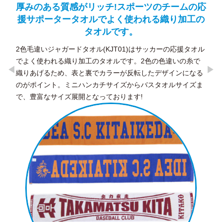
ムの応
ほどよくハリのあるツイル生地の浅めキャッ
3
工の
プ。
上
サ
金属クリップアジャスター付きでサイズ調節ができます。コ
の
ーディネートに合わせやすく、男女問わず人気の定番キャッ
タオル
プです。
糸で
になる
イズま