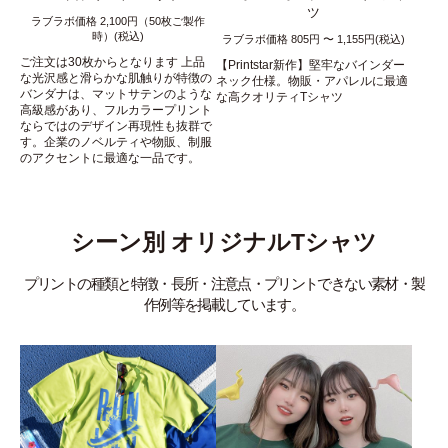
ツ
ラブラボ価格 2,100円（50枚ご製作
時）(税込)
ラブラボ価格 805円 〜 1,155円(税込)
ご注文は30枚からとなります 上品
【Printstar新作】堅牢なバインダー
な光沢感と滑らかな肌触りが特徴の
ネック仕様。物販・アパレルに最適
バンダナは、マットサテンのような
な高クオリティTシャツ
高級感があり、フルカラープリント
ならではのデザイン再現性も抜群で
す。企業のノベルティや物販、制服
のアクセントに最適な一品です。
シーン別 オリジナルTシャツ
プリントの種類と特徴・長所・注意点・プリントできない素材・製
作例等を掲載しています。