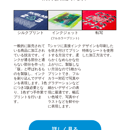
シルクプリント
インクジェット
転写
(フルカラープリント)
一般的に販売されて
Tシャツに直接インク
デザインを印刷した
いる商品に加工され
を吹き付けてプリン
特殊なシートを使用
ている技法です。イ
トする方法です。柔
した加工方法です。
ンクが通る部分と通
らかくなめらかな仕
らない部分を作った
上がりに。製版しな
「版」と呼ばれるも
い方法なので1枚から
のを製版し、インク
プリントでき、フル
を刷り込んでデザイ
カラー対応で写真や
ンを表現します。1色
グラデーションなど
につき1版必要とな
細かいデザインの表
り、1色ずつ手作業で
現に最適です。幅広
プリントを行いま
い色域で、写真やイ
す。
ラストなどを鮮やか
に表現します。
詳しく見る