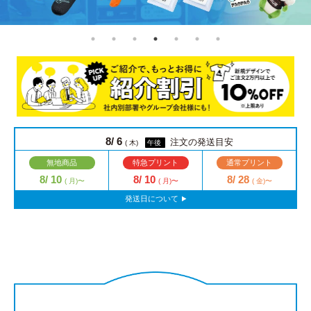
8/ 6
注文の発送目安
( 木)
午後
無地商品
特急プリント
通常プリント
8/ 10
8/ 10
8/ 28
( 月)〜
( 月)〜
( 金)〜
発送日について