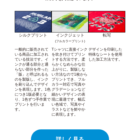
シルクプリント
インクジェット
転写
(フルカラープリント)
一般的に販売されて
Tシャツに直接インク
デザインを印刷した
いる商品に加工され
を吹き付けてプリン
特殊なシートを使用
ている技法です。イ
トする方法です。柔
した加工方法です。
ンクが通る部分と通
らかくなめらかな仕
らない部分を作った
上がりに。製版しな
「版」と呼ばれるも
い方法なので1枚から
のを製版し、インク
プリントでき、フル
を刷り込んでデザイ
カラー対応で写真や
ンを表現します。1色
グラデーションなど
につき1版必要とな
細かいデザインの表
り、1色ずつ手作業で
現に最適です。幅広
プリントを行いま
い色域で、写真やイ
す。
ラストなどを鮮やか
に表現します。
詳しく見る