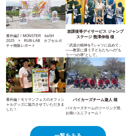
放課後等デイサービス ジャンプ
番外編2！MONSTER baSH
ステージ 熊澤伸哉 様
2025 × RUB-LAB カプセルガ
「武道の精神をTシャツに込めて」
チャ物販レポート
――教室に通う子どもたちへの“も
う一つの帯”として。
番外編！モリマンフェスのオフィシ
バイカーズチーム遊人 様
ャルグッズに協力させていただきま
バイカーズチームのツーリング用、
した！
お揃いユニフォーム！
一覧をみる