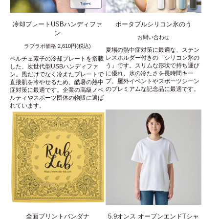
冷却プレートUSBハンディファ
ポータブルシリコン氷のう
ン
お問い合わせ
ラブラボ価格 2,610円(税込)
夏場の熱中症対策に最適な、ステン
レスホルダー付きの「シリコン氷の
ペルチェ素子の冷却プレートを搭載
う」です。スリムな形状で持ち運び
した、次世代型USBハンディファ
に優れ、氷の冷たさを長時間キー
ン。風だけでなく冷えたプレートで
プ。屋外イベントやスポーツシーン
直接肌を冷やせるため、酷暑の熱中
のプレミアムな記念品に最適です。
症対策に最適です。企業の高級ノベ
ルティやスポーツ団体の物販に選ば
れています。
全面プリントバンダナ
5.9オンス オープンエンドTシャ