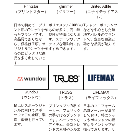
Printstar
United Athle
glimmer
（プリントスター）
（ユナイテッドアス
（グリマー）
レ）
日本で初めて、プリ
Tシャツ・ポロシャツ
ポリエステル100%の
ント用のTシャツを作
などを中心とした無
ものが多く、高い速
ったブランドです。
地アパレルのブラン
乾性が特徴になりま
高品質でありなが
ドで、豊富な種類と
す。スポーツやアク
ら、価格は手頃。オ
確かな品質が魅力で
ティブな活動時にお
リジナルTシャツを作
す。
すすめできます。
るのにピッタリな商
品を多く出していま
す。
wundou
TRUSS
LIFEMAX
（ウンドウ）
（トラス）
（ライフマックス）
幅広いスポーツジャ
プリンタブル衣料メ
日本のユニフォーム
ンルに向けてスポー
ーカー、フェリック
老舗メーカーが展開
ツウェアの企画、製
の手がけるブランド
しており、特にシャ
造、販売を行ってい
です。ベーシックな
ツやポロシャツの豊
ます。
アイテム、最新トレ
富なラインナップが
ンドの素材やシルエ
揃っております。サ