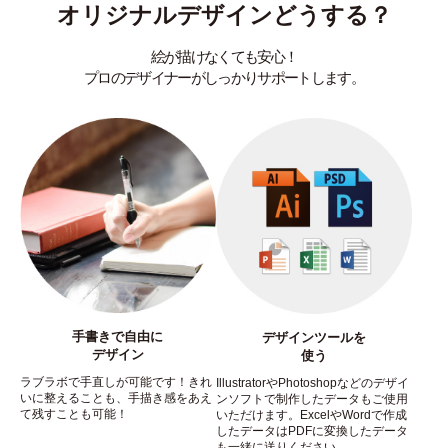
オリジナルデザインどうする？
絵が描けなくても安心！
プロのデザイナーがしっかりサポートします。
手書きで自由に
デザインツールを
デザイン
使う
ラブラボで手直しが可能です！きれ
IllustratorやPhotoshopなどのデザイ
いに整えることも、手描き感をあえ
ンソフトで制作したデータもご使用
て残すことも可能！
いただけます。ExcelやWordで作成
したデータはPDFに変換したデータ
も一緒に送りください。