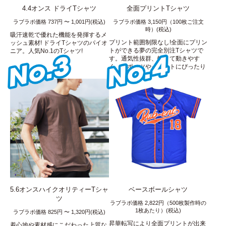
4.4オンス ドライTシャツ
全面プリントTシャツ
ラブラボ価格 737円 〜 1,001円(税込)
ラブラボ価格 3,150円（100枚ご注文
時）(税込)
吸汗速乾で優れた機能を発揮するメ
プリント範囲制限なし!全面にプリン
ッシュ素材! ドライTシャツのパイオ
トができる夢の完全別注Tシャツで
ニア。人気No.1のTシャツ!
す。通気性抜群、軽くて動きやす
く、スポーツやイベントにぴったり
です!
5.6オンスハイクオリティーTシャ
ベースボールシャツ
ツ
ラブラボ価格 2,822円（500枚製作時の
1枚あたり）(税込)
ラブラボ価格 825円 〜 1,320円(税込)
昇華転写により全面プリントが出来
着心地や素材感にこだわった上質な