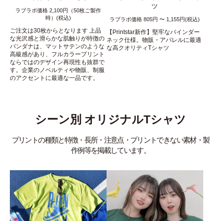
ツ
ラブラボ価格 2,100円（50枚ご製作
時）(税込)
ラブラボ価格 805円 〜 1,155円(税込)
ご注文は30枚からとなります 上品
【Printstar新作】堅牢なバインダー
な光沢感と滑らかな肌触りが特徴の
ネック仕様。物販・アパレルに最適
バンダナは、マットサテンのような
な高クオリティTシャツ
高級感があり、フルカラープリント
ならではのデザイン再現性も抜群で
す。企業のノベルティや物販、制服
のアクセントに最適な一品です。
シーン別 オリジナルTシャツ
プリントの種類と特徴・長所・注意点・プリントできない素材・製
作例等を掲載しています。