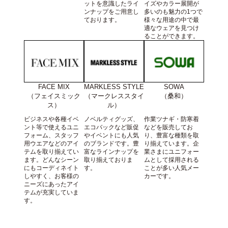
ットを意識したライ
イズやカラー展開が
ンナップをご用意し
多いのも魅力の1つで
ております。
様々な用途の中で最
適なウェアを見つけ
ることができます。
FACE MIX
SOWA
MARKLESS STYLE
（フェイスミック
（桑和）
（マークレススタイ
ス）
ル）
ビジネスや各種イベ
作業ツナギ・防寒着
ノベルティグッズ、
ント等で使えるユニ
などを販売してお
エコバックなど販促
フォーム、スタッフ
り、豊富な種類を取
やイベントにも人気
用ウエアなどのアイ
り揃えています。企
のブランドです。豊
テムを取り揃えてい
業さまにユニフォー
富なラインナップを
ます。どんなシーン
ムとして採用される
取り揃えておりま
にもコーディネイト
ことが多い人気メー
す。
しやすく、お客様の
カーです。
ニーズにあったアイ
テムが充実していま
す。