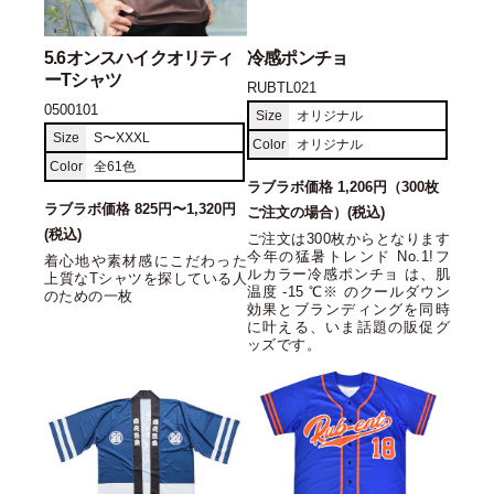
5.6オンスハイクオリティ
冷感ポンチョ
ーTシャツ
RUBTL021
0500101
Size
オリジナル
Size
S〜XXXL
Color
オリジナル
Color
全61色
ラブラボ価格 1,206円（300枚
ラブラボ価格 825円〜1,320円
ご注文の場合）(税込)
(税込)
ご注文は300枚からとなります
今年の猛暑トレンド No.1!フ
着心地や素材感にこだわった
ルカラー冷感ポンチョ は、肌
上質なTシャツを探している人
温度 -15 ℃※ のクールダウン
のための一枚
効果とブランディングを同時
に叶える、いま話題の販促グ
ッズです。