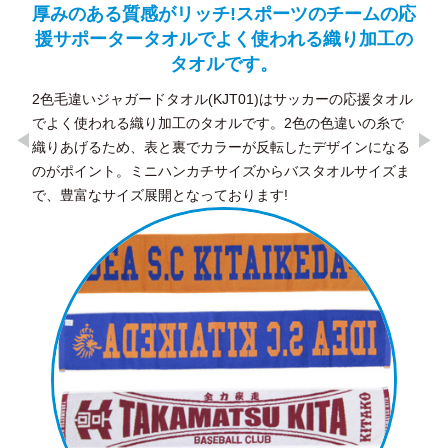
チームの応
ほどよくハリのあるツイル生地の浅めキャ
織り加工の
プ。
金属クリップアジャスター付きでサイズ調節ができます
ーディネートに合わせやすく、男女問わず人気の定番キ
ーの応援タオル
プです。
色違いの糸で
ザインになる
オルサイズま