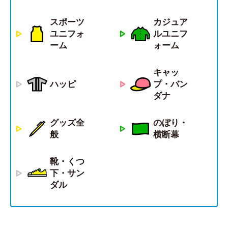
スポーツ
カジュア
ユニフォ
ルユニフ
ーム
ォーム
キャッ
ハッピ
プ・バン
ダナ
グッズ全
のぼり・
般
横断幕
靴・くつ
下・サン
ダル