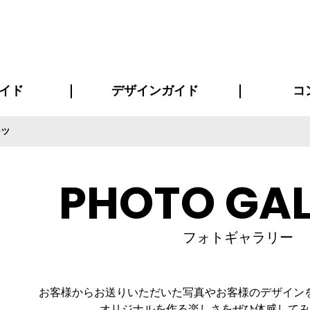
イド
デザインガイド
コ
ャツ
ビスについて
について
について
ページ
の方へ
イド
方へ
質問
デザインテンシュミレーター
デザインテンプレート集
書体一覧（フォント集）
デザイン入稿について
デザイン料について
プリント・加工方法
デザインガイド
プリントサイズ
インクカラー
お客様
ニュー
シー
おす
読み
フォ
コート
ャツ
ピ
セットアップ・ジャージ
パーカー・スウェット
キャップ・バンダナ
販促・ノ
PHOTO GAL
フォトギャラリー
お客様からお送りいただいた写真やお客様のデザイン
オリジナルを作る楽しさをぜひ体感してみ