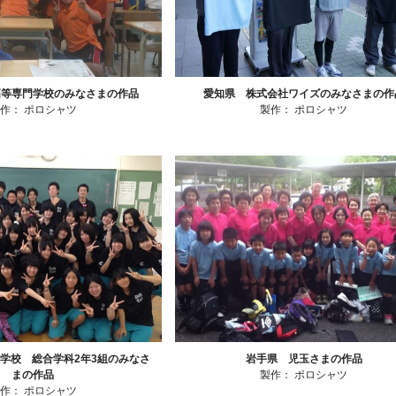
高等専門学校のみなさまの作品
愛知県 株式会社ワイズのみなさまの作
製作：
ポロシャツ
製作：
ポロシャツ
学校 総合学科2年3組のみなさ
岩手県 児玉さまの作品
まの作品
製作：
ポロシャツ
製作：
ポロシャツ