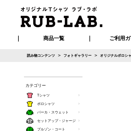
商品一覧
ご利用ガ
>
>
読み物コンテンツ
フォトギャラリー
オリジナルポロシ
発送・特急サー
お支払い方法
版の保管期限
割引まとめ
はじめて
ご利用ガ
再注文の
よくある
カジュアルユニフォーム
Tシャツ
タオル
ブルゾン・
ポロシ
ハッ
カテゴリー
Tシャツ
ポロシャツ
パーカ・スウェット
セットアップ・ジャージ
ブルゾン・コート