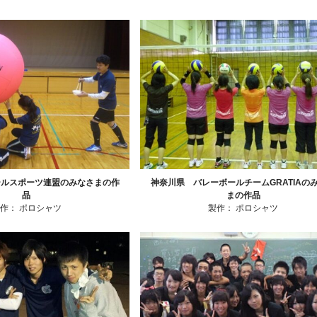
ールスポーツ連盟のみなさまの作
神奈川県 バレーボールチームGRATIAの
品
まの作品
製作：
ポロシャツ
製作：
ポロシャツ