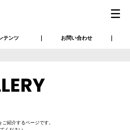
ンテンツ
お問い合わせ
インタビュー
ス(お知らせ)
ン別特集一覧
すめ特集一覧
物コンテンツ
トギャラリー
法人事例
ラブログ
お問い合わせ全般
再注文・追加注文
サンプル貸し出し
カタログ請求
デザイン入稿
ベルティグッズ
マスク
ツナギ
スポーツユニフォーム
のぼり・横断幕
バッグ
LERY
をご紹介するページです。
てください。