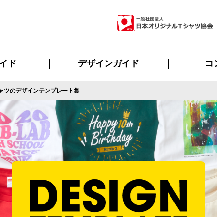
イド
デザインガイド
コ
ャツのデザインテンプレート集
ビスについて
のメリット
について
について
ページ
の方へ
ご質問
イド
方へ
デザインテンプレート集
デザインシミュレーター
書体一覧（フォント集）
デザイン入稿について
デザイン料について
プリント・加工一覧
デザインガイド
プリントサイズ
インクカラー
ニュー
お客様
シー
おす
読み
フォ
ラ
・ジャージ
バンダナ
ャツ
パーカー・スウェット
グッズ全般
ツナギ
スポー
のぼ