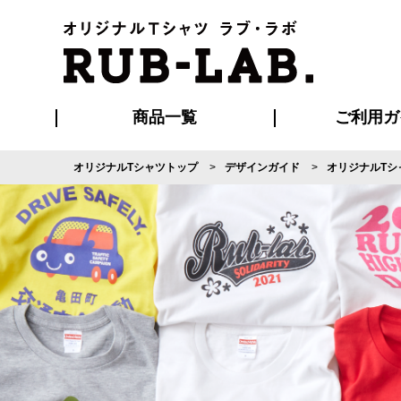
商品一覧
ご利用ガ
オリジナルTシャツトップ
デザインガイド
オリジナルTシ
発送・特急サー
マイページ会員
お支払い方法
版の保管期限
割引まとめ
はじめて
よくある
ご利用ガ
再注文の
ブルゾン・コート
Tシャツ
ハッピ
セットアップ
キャップ・
ポロシ