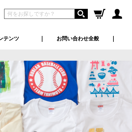
ンテンツ
お問い合わせ全般
ログイン
新規会員登録
ス（お知らせ）
インタビュー
ン別特集一覧
すめ特集一覧
物コンテンツ
トギャラリー
ンキング
法人事例
ラブログ
大口注文・法人向け
総合お問い合わせ
再注文・追加注文
サンプル貸し出し
カタログ請求
デザイン入稿
ツユニフォーム
り・横断幕
バッグ
カジュアルユニフォーム
靴・くつ下・サンダル
タオル