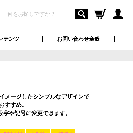
ンテンツ
お問い合わせ全般
ログイン
新規会員登録
ス（お知らせ）
インタビュー
ン別特集一覧
すめ特集一覧
物コンテンツ
トギャラリー
ンキング
法人事例
ラブログ
大口注文・法人向け
総合お問い合わせ
再注文・追加注文
サンプル貸し出し
カタログ請求
デザイン入稿
ツユニフォーム
り・横断幕
バッグ
カジュアルユニフォーム
靴・くつ下・サンダル
タオル
イメージしたシンプルなデザインで
おすすめ。
数字や記号に変更できます。