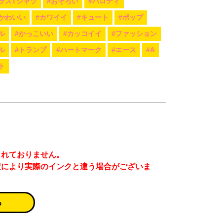
ラスTシャツ
#おそろい
#パロディ
#かわいい
#カワイイ
#キュート
#ポップ
ル
#かっこいい
#カッコイイ
#ファッション
ル
#トランプ
#ハートマーク
#エース
#A
ト
まれておりません。
定により実際のインクと違う場合がございま
る