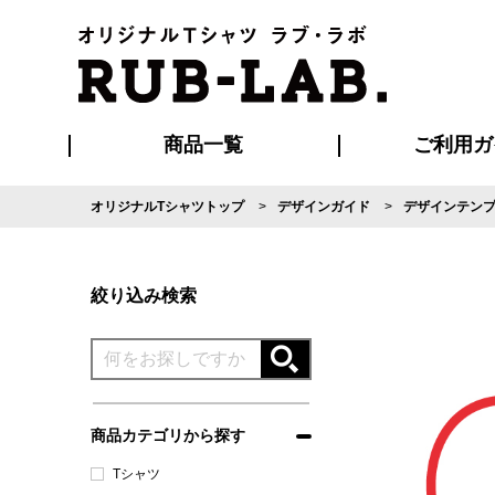
商品一覧
ご利用ガ
オリジナルTシャツトップ
デザインガイド
デザインテン
発送・特急サー
マイページ会員
お支払い方法
版の保管期限
割引まとめ
はじめて
よくある
ご利用ガ
再注文の
ブルゾン・コート
Tシャツ
ハッピ
セットアップ
キャップ・
ポロシ
絞り込み検索
商品カテゴリから探す
Tシャツ