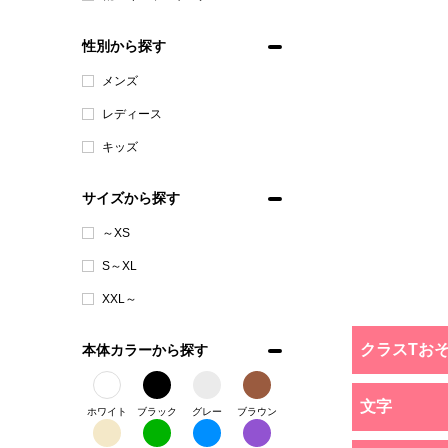
性別から探す
メンズ
レディース
キッズ
サイズから探す
～XS
S～XL
XXL～
クラスTお
本体カラーから探す
文字
ホワイト
ブラック
グレー
ブラウン