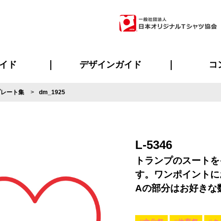
イド
デザインガイド
コ
プレート集
dm_1925
ビスについて
のメリット
について
について
ページ
の方へ
ご質問
イド
方へ
デザインテンプレート集
デザインシミュレーター
書体一覧（フォント集）
デザイン入稿について
デザイン料について
プリント・加工一覧
デザインガイド
プリントサイズ
インクカラー
ニュー
お客様
シー
おす
読み
フォ
ラ
・ジャージ
バンダナ
ャツ
パーカー・スウェット
グッズ全般
ツナギ
スポー
のぼ
L-5346
トランプのスートを
す。ワンポイントに
Aの部分はお好きな