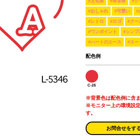
#文化祭
#体育祭
#ク
#おしゃれ
#可愛い
#レトロ
#ロゴ
#クー
#ワンポイント
#シンプ
#ハートのエース
#スー
配色例
C-26
※背景色は配色例に含
※モニター上の環境設
す。
お問合せをす