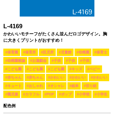
L-4169
かわいいモチーフがたくさん並んだロゴデザイン。胸
に大きくプリントがおすすめ！
#保育園
#保育所
#託児所
#児童館
#幼稚園
#保育士
#幼稚園教諭
#お遊戯会
#子供
#子供
#子供
#こども園
#こども園
#こども園
#キッズ
#ベビー
#赤ちゃん
#赤ちゃん
#かわいい
#かわいい
#かわいい
#キュート
#おしゃれ
#オシャレ
#絵本
#切り絵
#園児服
#カラフル
#POP
#ポップ
#小学校
#小学生
配色例