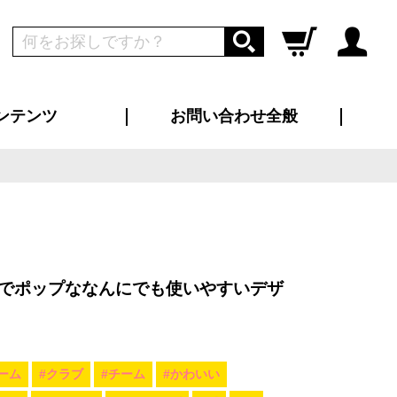
ンテンツ
お問い合わせ全般
ログイン
新規会員登録
ス（お知らせ）
インタビュー
ン別特集一覧
すめ特集一覧
物コンテンツ
トギャラリー
ンキング
法人事例
ラブログ
大口注文・法人向け
総合お問い合わせ
再注文・追加注文
サンプル貸し出し
カタログ請求
デザイン入稿
ツユニフォーム
り・横断幕
バッグ
カジュアルユニフォーム
靴・くつ下・サンダル
タオル
でポップななんにでも使いやすいデザ
ーム
#クラブ
#チーム
#かわいい