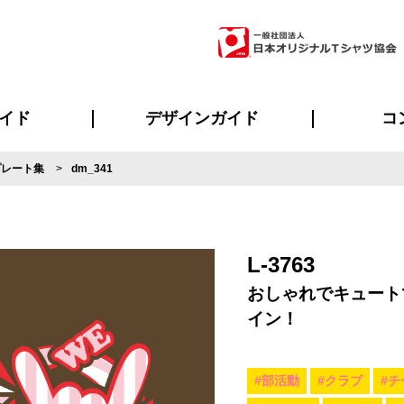
イド
デザインガイド
コ
プレート集
dm_341
ビスについて
のメリット
について
について
ページ
の方へ
ご質問
イド
方へ
デザインテンプレート集
デザインシミュレーター
書体一覧（フォント集）
デザイン入稿について
デザイン料について
プリント・加工一覧
デザインガイド
プリントサイズ
インクカラー
ニュー
お客様
シー
おす
読み
フォ
ラ
・ジャージ
バンダナ
ャツ
パーカー・スウェット
グッズ全般
ツナギ
スポー
のぼ
L-3763
おしゃれでキュート
イン！
#部活動
#クラブ
#チ