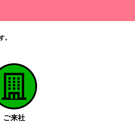
す。
）
ご来社