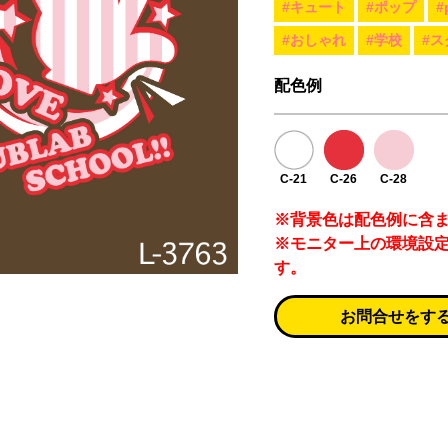
#キュート
#ポップ
#
#おしゃれ
#学校
#ス
配色例
C-21
C-26
C-28
※背景色は配色例に含
※モニター上の環境設
す。
お問合せをす