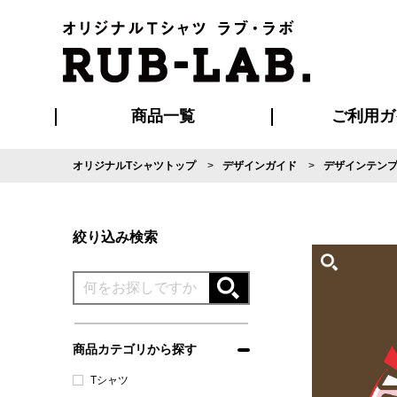
商品一覧
ご利用ガ
オリジナルTシャツトップ
デザインガイド
デザインテン
発送・特急サー
マイページ会員
お支払い方法
版の保管期限
割引まとめ
はじめて
よくある
ご利用ガ
再注文の
ブルゾン・コート
Tシャツ
ハッピ
セットアップ
キャップ・
ポロシ
絞り込み検索
商品カテゴリから探す
Tシャツ