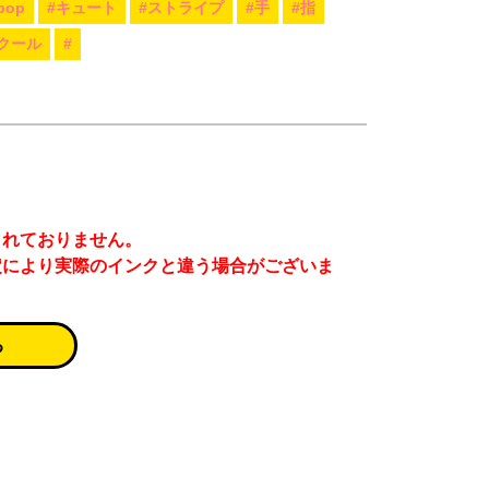
pop
#キュート
#ストライプ
#手
#指
クール
#
まれておりません。
定により実際のインクと違う場合がございま
る