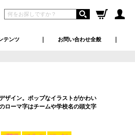
ンテンツ
お問い合わせ全般
ログイン
新規会員登録
ス（お知らせ）
インタビュー
ン別特集一覧
すめ特集一覧
物コンテンツ
トギャラリー
ンキング
法人事例
ラブログ
大口注文・法人向け
総合お問い合わせ
再注文・追加注文
サンプル貸し出し
カタログ請求
デザイン入稿
ツユニフォーム
り・横断幕
バッグ
カジュアルユニフォーム
靴・くつ下・サンダル
タオル
デザイン。ポップなイラストがかわい
のローマ字はチームや学校名の頭文字