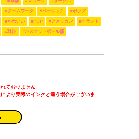
#運動部
#スポーツ
#サークル
#チームワーク
#ベーシック
#ポップ
#かわいい
#POP
#アメリカン
#イラスト
#球技
#バスケットボール部
まれておりません。
定により実際のインクと違う場合がございま
る