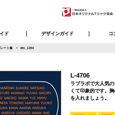
イド
デザインガイド
コ
プレート集
dm_1284
ビスについて
のメリット
について
について
ページ
の方へ
ご質問
イド
方へ
デザインテンプレート集
デザインシミュレーター
書体一覧（フォント集）
デザイン入稿について
デザイン料について
プリント・加工一覧
デザインガイド
プリントサイズ
インクカラー
ニュー
お客様
シー
おす
読み
フォ
ラ
・ジャージ
バンダナ
ャツ
パーカー・スウェット
グッズ全般
ツナギ
スポー
のぼ
L-4706
ラブラボで大人気の
くて印象的です。胸
を入れましょう。