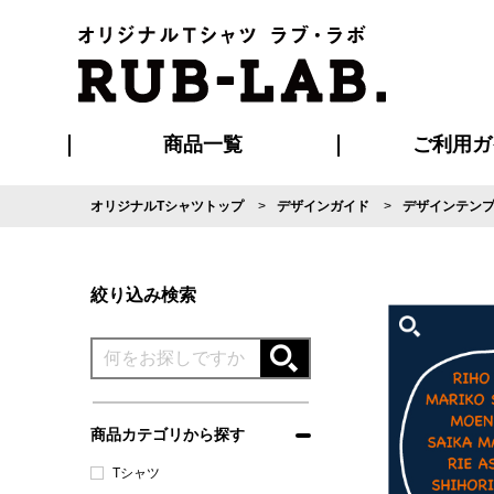
商品一覧
ご利用ガ
オリジナルTシャツトップ
デザインガイド
デザインテン
発送・特急サー
マイページ会員
お支払い方法
版の保管期限
割引まとめ
はじめて
よくある
ご利用ガ
再注文の
ブルゾン・コート
Tシャツ
ハッピ
セットアップ
キャップ・
ポロシ
絞り込み検索
商品カテゴリから探す
Tシャツ