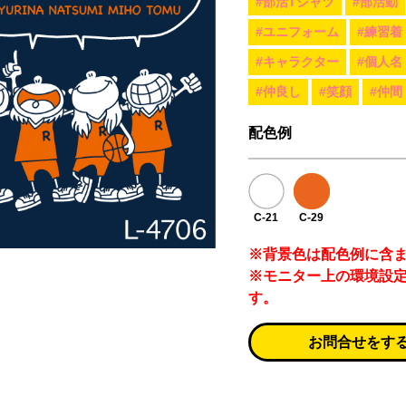
#部活Tシャツ
#部活動
#ユニフォーム
#練習着
#キャラクター
#個人名
#仲良し
#笑顔
#仲間
配色例
C-21
C-29
※背景色は配色例に含
※モニター上の環境設
す。
お問合せをす