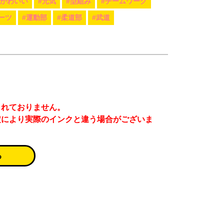
#かわいい
#元気
#型組み
#チームワーク
ーツ
#運動部
#柔道部
#武道
まれておりません。
定により実際のインクと違う場合がございま
る