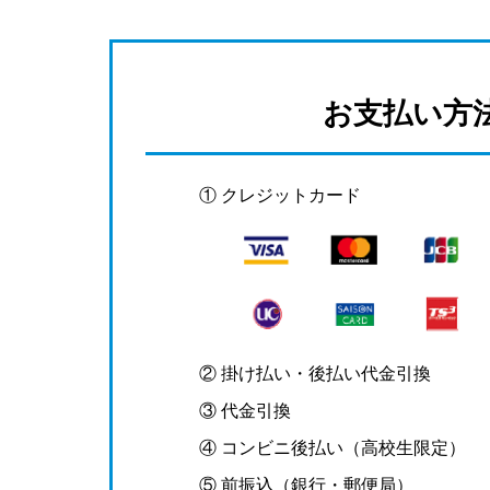
お支払い方
① クレジットカード
② 掛け払い・後払い代金引換
③ 代金引換
④ コンビニ後払い（高校生限定）
⑤ 前振込（銀行・郵便局）