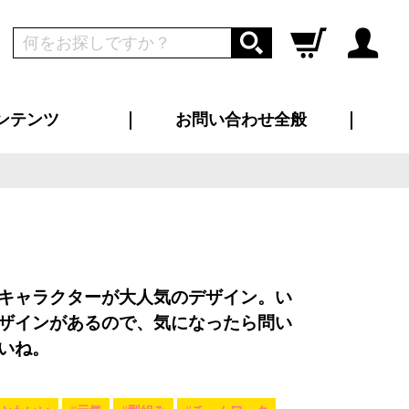
ンテンツ
お問い合わせ全般
ログイン
新規会員登録
ス（お知らせ）
インタビュー
ン別特集一覧
すめ特集一覧
物コンテンツ
トギャラリー
ンキング
法人事例
ラブログ
大口注文・法人向け
総合お問い合わせ
再注文・追加注文
サンプル貸し出し
カタログ請求
デザイン入稿
ツユニフォーム
り・横断幕
バッグ
カジュアルユニフォーム
靴・くつ下・サンダル
タオル
キャラクターが大人気のデザイン。い
ザインがあるので、気になったら問い
いね。