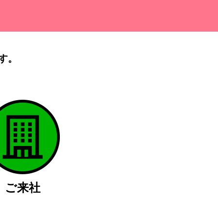
す。
）
ご来社