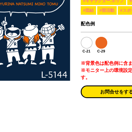
#キャラクター.ポップ
#団結
#部活動
#スポ
配色例
C-21
C-29
※背景色は配色例に含
※モニター上の環境設
す。
お問合せをす