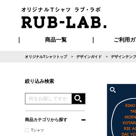
商品一覧
ご利用ガ
オリジナルTシャツトップ
デザインガイド
デザインテン
発送・特急サー
マイページ会員
お支払い方法
版の保管期限
割引まとめ
はじめて
よくある
ご利用ガ
再注文の
ブルゾン・コート
Tシャツ
ハッピ
セットアップ
キャップ・
ポロシ
絞り込み検索
商品カテゴリから探す
Tシャツ