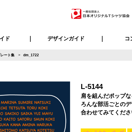
イド
デザインガイド
コ
プレート集
dm_1722
ビスについて
のメリット
について
について
ページ
の方へ
ご質問
イド
方へ
デザインテンプレート集
デザインシミュレーター
書体一覧（フォント集）
デザイン入稿について
デザイン料について
プリント・加工一覧
デザインガイド
プリントサイズ
インクカラー
ニュー
お客様
シー
おす
読み
フォ
ラ
・ジャージ
バンダナ
ャツ
パーカー・スウェット
グッズ全般
ツナギ
スポー
のぼ
L-5144
肩を組んだポップな
ろんな部活ごとのデ
合わせてみてくださ