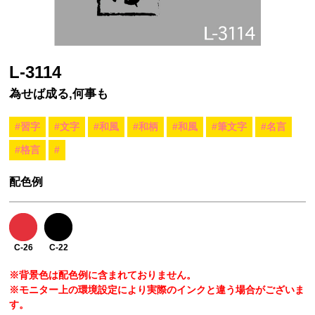
L-3114
為せば成る,何事も
#習字
#文字
#和風
#和柄
#和風
#筆文字
#名言
#格言
#
配色例
C-26
C-22
※背景色は配色例に含まれておりません。
※モニター上の環境設定により実際のインクと違う場合がございま
す。