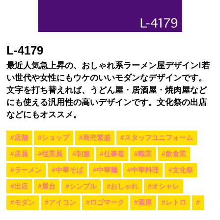
L-4179
最近人気急上昇の、おしゃれ系ラーメン屋デザイン!若
い世代や女性にもウケのいいモダンなデザインです。
文字を打ち替えれば、うどん屋・居酒屋・焼肉屋など
にも使える汎用性の高いデザインです。文化祭の出店
などにもオススメ。
#店舗
#ショップ
#商売繁盛
#スタッフユニフォーム
#店員
#従業員
#制服
#仕事着
#職業
#飲食業
#ラーメン
#中華そば
#中華麺
#中華料理
#文化祭
#出店
#屋台
#シンプル
#おしゃれ
#オシャレ
#モダン
#アイコン
#ロゴマーク
#酒屋
#レトロ
#