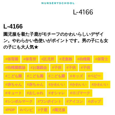
L-4166
園児服を着た子鹿がモチーフのかわいらしいデザイ
ン。やわらかい色使いがポイントです。男の子にも女
の子にも大人気★
#保育園
#保育所
#託児所
#児童館
#幼稚園
#保育士
#幼稚園教諭
#お遊戯会
#子供
#子供
#子供
#こども園
#こども園
#こども園
#キッズ
#ベビー
#赤ちゃん
#赤ちゃん
#かわいい
#かわいい
#かわいい
#キュート
#おしゃれ
#オシャレ
#ロゴマーク
#シンボルマーク
#ワンポイント
#アイコン
#ポップ
#POP
#バンビ
#子鹿
#園児服