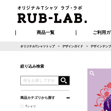
商品一覧
ご利用ガ
オリジナルTシャツトップ
デザインガイド
デザインテン
発送・特急サー
マイページ会員
お支払い方法
版の保管期限
割引まとめ
はじめて
よくある
ご利用ガ
再注文の
ブルゾン・コート
Tシャツ
ハッピ
セットアップ
キャップ・
ポロシ
絞り込み検索
商品カテゴリから探す
Tシャツ