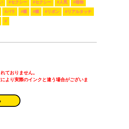
い
#セクシー
#セクシー
#人気
#植物
#バラ
#蝶
#蝶
#リボン
#リアルタッチ
#
まれておりません。
定により実際のインクと違う場合がございま
る