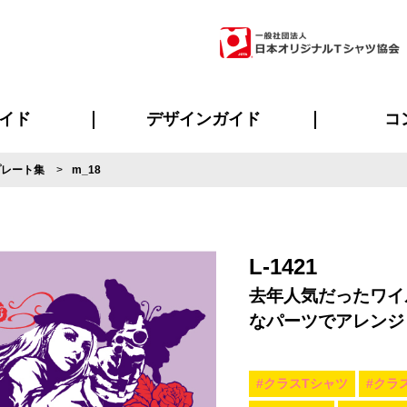
イド
デザインガイド
コ
プレート集
m_18
ビスについて
のメリット
について
について
ページ
の方へ
ご質問
イド
方へ
デザインテンプレート集
デザインシミュレーター
書体一覧（フォント集）
デザイン入稿について
デザイン料について
プリント・加工一覧
デザインガイド
プリントサイズ
インクカラー
ニュー
お客様
シー
おす
読み
フォ
ラ
・ジャージ
バンダナ
ャツ
パーカー・スウェット
グッズ全般
ツナギ
スポー
のぼ
L-1421
去年人気だったワイ
なパーツでアレンジ
#クラスTシャツ
#クラ