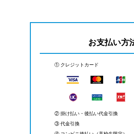
お支払い方
① クレジットカード
② 掛け払い・後払い代金引換
③ 代金引換
④ コンビニ後払い（高校生限定）