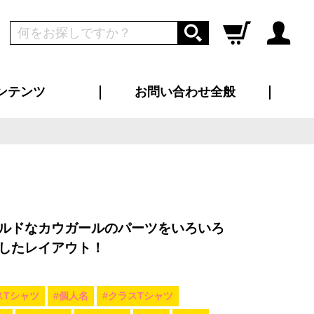
ンテンツ
お問い合わせ全般
ログイン
新規会員登録
ス（お知らせ）
インタビュー
ン別特集一覧
すめ特集一覧
物コンテンツ
トギャラリー
ンキング
法人事例
ラブログ
大口注文・法人向け
総合お問い合わせ
再注文・追加注文
サンプル貸し出し
カタログ請求
デザイン入稿
ツユニフォーム
り・横断幕
バッグ
カジュアルユニフォーム
靴・くつ下・サンダル
タオル
ルドなカウガールのパーツをいろいろ
したレイアウト！
スTシャツ
#個人名
#クラスTシャツ