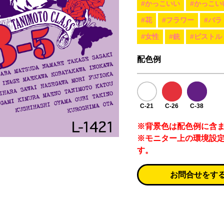
#かっこいい
#かっこい
#花
#フラワー
#バラ
#女性
#銃
#ピストル
配色例
C-21
C-26
C-38
※背景色は配色例に含
※モニター上の環境設
す。
お問合せをす