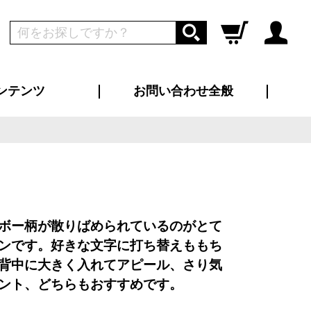
ンテンツ
お問い合わせ全般
ログイン
新規会員登録
ス（お知らせ）
インタビュー
ン別特集一覧
すめ特集一覧
物コンテンツ
トギャラリー
ンキング
法人事例
ラブログ
大口注文・法人向け
総合お問い合わせ
再注文・追加注文
サンプル貸し出し
カタログ請求
デザイン入稿
ツユニフォーム
り・横断幕
バッグ
カジュアルユニフォーム
靴・くつ下・サンダル
タオル
ボー柄が散りばめられているのがとて
ンです。好きな文字に打ち替えももち
背中に大きく入れてアピール、さり気
ント、どちらもおすすめです。