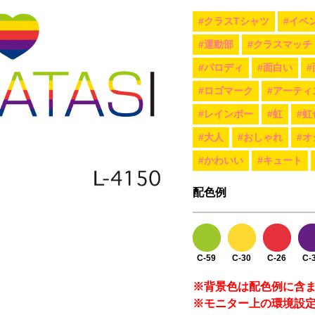
#クラスTシャツ
#イベ
#運動部
#クラスマッチ
#パロディ
#面白い
#ロゴマーク
#アーティ
#レインボー
#虹
#虹
#大人
#おしゃれ
#オ
#かわいい
#キュート
配色例
C-59
C-30
C-26
C-
※背景色は配色例に含
※モニター上の環境設