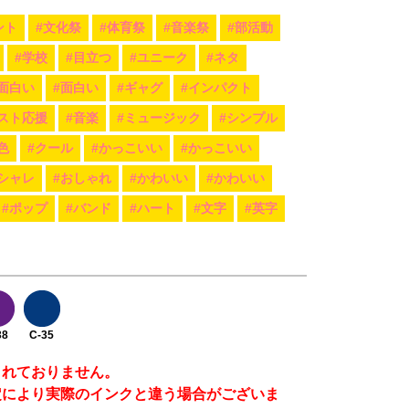
ント
#文化祭
#体育祭
#音楽祭
#部活動
#学校
#目立つ
#ユニーク
#ネタ
#面白い
#面白い
#ギャグ
#インパクト
スト応援
#音楽
#ミュージック
#シンプル
色
#クール
#かっこいい
#かっこいい
シャレ
#おしゃれ
#かわいい
#かわいい
#ポップ
#バンド
#ハート
#文字
#英字
38
C-35
まれておりません。
定により実際のインクと違う場合がございま