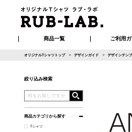
商品一覧
ご利用ガ
オリジナルTシャツトップ
デザインガイド
デザインテン
発送・特急サー
マイページ会員
お支払い方法
版の保管期限
割引まとめ
はじめて
よくある
ご利用ガ
再注文の
ブルゾン・コート
Tシャツ
ハッピ
セットアップ
キャップ・
ポロシ
絞り込み検索
商品カテゴリから探す
Tシャツ