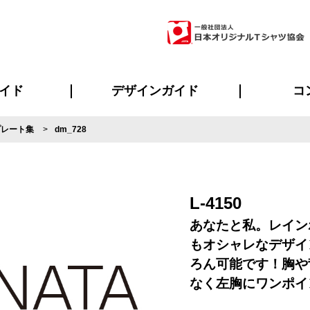
イド
デザインガイド
コ
プレート集
dm_728
ビスについて
のメリット
について
について
ページ
の方へ
ご質問
イド
方へ
デザインテンプレート集
デザインシミュレーター
書体一覧（フォント集）
デザイン入稿について
デザイン料について
プリント・加工一覧
デザインガイド
プリントサイズ
インクカラー
ニュー
お客様
シー
おす
読み
フォ
ラ
・ジャージ
バンダナ
ャツ
パーカー・スウェット
グッズ全般
ツナギ
スポー
のぼ
L-4150
あなたと私。レイン
もオシャレなデザイ
ろん可能です！胸や
なく左胸にワンポイ