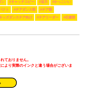
ガン
#キャッチコピー
#迫力
#かっこいい
パクト
#チアダンス部
#チア部
#キッズダンスチア向け
#チアリーダー
#応援部
まれておりません。
定により実際のインクと違う場合がございま
る