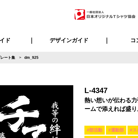
イド
デザインガイド
コ
プレート集
dm_925
ビスについて
のメリット
について
について
ページ
の方へ
ご質問
イド
方へ
デザインテンプレート集
デザインシミュレーター
書体一覧（フォント集）
デザイン入稿について
デザイン料について
プリント・加工一覧
デザインガイド
プリントサイズ
インクカラー
ニュー
お客様
シー
おす
読み
フォ
ラ
・ジャージ
バンダナ
ャツ
パーカー・スウェット
グッズ全般
ツナギ
スポー
のぼ
L-4347
熱い想いが伝わる力
ームで添えれば盛り
#部活動
#運動部
#ス