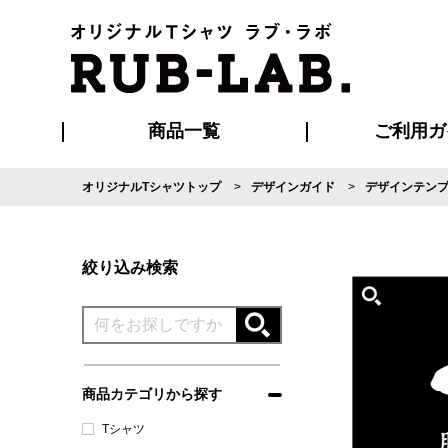
商品一覧
ご利用ガ
オリジナルTシャツトップ
デザインガイド
デザインテン
発送・特急サー
マイページ会員
お支払い方法
版の保管期限
割引まとめ
はじめて
よくある
ご利用ガ
再注文の
ブルゾン・コート
Tシャツ
ハッピ
セットアップ
キャップ・
ポロシ
絞り込み検索
商品カテゴリから探す
Tシャツ