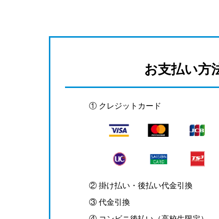
お支払い方
① クレジットカード
② 掛け払い・後払い代金引換
③ 代金引換
④ コンビニ後払い（高校生限定）