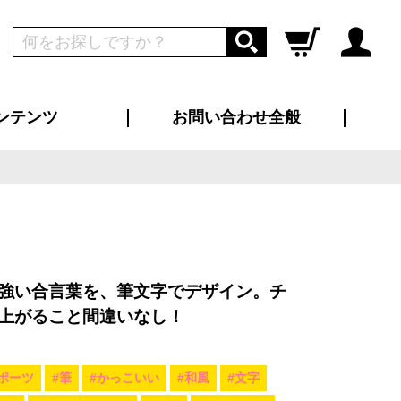
ンテンツ
お問い合わせ全般
ログイン
新規会員登録
ス（お知らせ）
インタビュー
ン別特集一覧
すめ特集一覧
物コンテンツ
トギャラリー
ンキング
法人事例
ラブログ
大口注文・法人向け
総合お問い合わせ
再注文・追加注文
サンプル貸し出し
カタログ請求
デザイン入稿
ツユニフォーム
り・横断幕
バッグ
カジュアルユニフォーム
靴・くつ下・サンダル
タオル
強い合言葉を、筆文字でデザイン。チ
上がること間違いなし！
ポーツ
#筆
#かっこいい
#和風
#文字