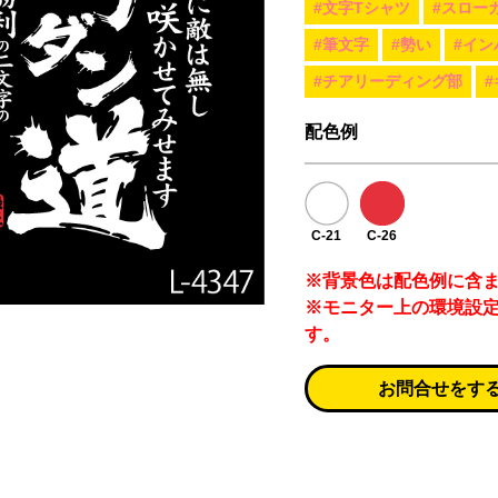
#文字Tシャツ
#スロー
#筆文字
#勢い
#イン
#チアリーディング部
配色例
C-21
C-26
※背景色は配色例に含
※モニター上の環境設
す。
お問合せをす