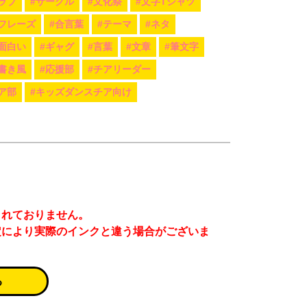
ラブ
#サークル
#文化祭
#文字Tシャツ
フレーズ
#合言葉
#テーマ
#ネタ
#面白い
#ギャグ
#言葉
#文章
#筆文字
書き風
#応援部
#チアリーダー
ア部
#キッズダンスチア向け
まれておりません。
定により実際のインクと違う場合がございま
る