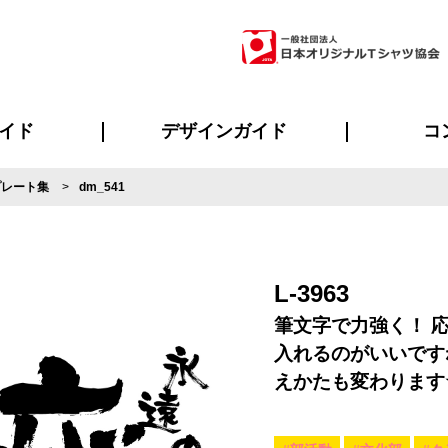
イド
デザインガイド
コ
プレート集
dm_541
ビスについて
のメリット
について
について
ページ
の方へ
ご質問
イド
方へ
デザインテンプレート集
デザインシミュレーター
書体一覧（フォント集）
デザイン入稿について
デザイン料について
プリント・加工一覧
デザインガイド
プリントサイズ
インクカラー
ニュー
お客様
シー
おす
読み
フォ
ラ
・ジャージ
バンダナ
ャツ
パーカー・スウェット
グッズ全般
ツナギ
スポー
のぼ
L-3963
筆文字で力強く！ 
入れるのがいいです
えかたも変わります