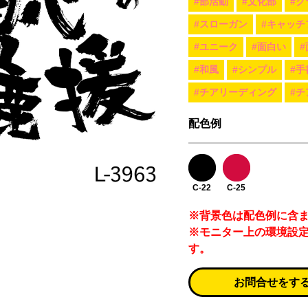
#部活動
#文化部
#ク
#スローガン
#キャッチ
#ユニーク
#面白い
#和風
#シンプル
#手
#チアリーディング
#チ
配色例
C-22
C-25
※背景色は配色例に含
※モニター上の環境設
す。
お問合せをす