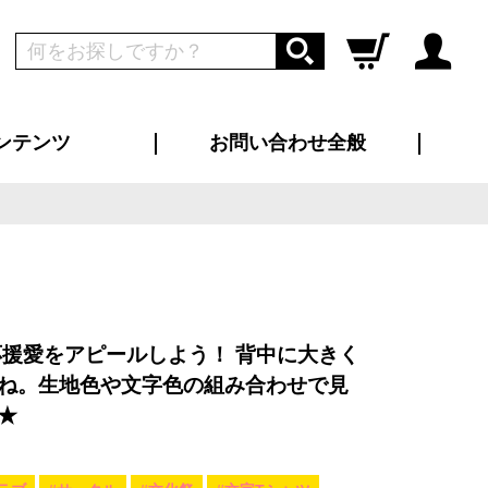
ンテンツ
お問い合わせ全般
ログイン
新規会員登録
ス（お知らせ）
インタビュー
ン別特集一覧
すめ特集一覧
物コンテンツ
トギャラリー
ンキング
法人事例
ラブログ
大口注文・法人向け
総合お問い合わせ
再注文・追加注文
サンプル貸し出し
カタログ請求
デザイン入稿
ツユニフォーム
り・横断幕
バッグ
カジュアルユニフォーム
靴・くつ下・サンダル
タオル
応援愛をアピールしよう！ 背中に大きく
ね。生地色や文字色の組み合わせで見
★