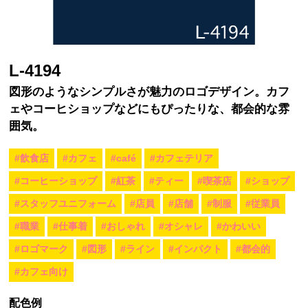
L-4194
図形のようなシンプルさが魅力のロゴデザイン。カフ
ェやコーヒショップなどにもぴったりな、都会的な雰
囲気。
#飲食店
#カフェ
#café
#カフェテリア
#コーヒーショップ
#紅茶
#ティー
#喫茶店
#ショップ
#スタッフユニフォーム
#店員
#店舗
#制服
#従業員
#職業
#仕事着
#おしゃれ
#オシャレ
#かわいい
#ロゴマーク
#図形
#ライン
#インパクト
#都会的
#カフェ向け
配色例