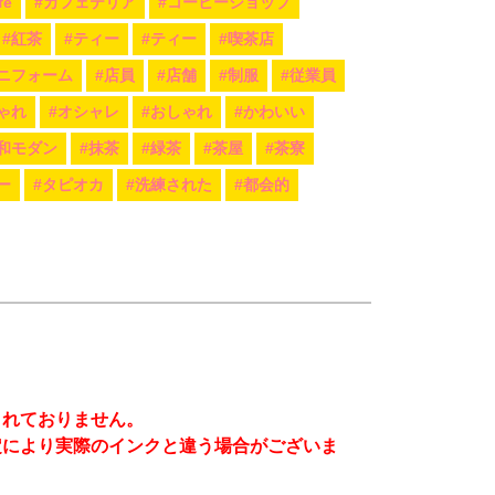
fé
#カフェテリア
#コーヒーショップ
#紅茶
#ティー
#ティー
#喫茶店
ニフォーム
#店員
#店舗
#制服
#従業員
ゃれ
#オシャレ
#おしゃれ
#かわいい
#和モダン
#抹茶
#緑茶
#茶屋
#茶寮
ー
#タピオカ
#洗練された
#都会的
まれておりません。
定により実際のインクと違う場合がございま