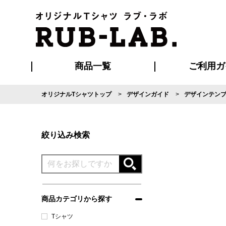
商品一覧
ご利用ガ
オリジナルTシャツトップ
デザインガイド
デザインテン
発送・特急サー
マイページ会員
お支払い方法
版の保管期限
割引まとめ
はじめて
よくある
ご利用ガ
再注文の
ブルゾン・コート
Tシャツ
ハッピ
セットアップ
キャップ・
ポロシ
絞り込み検索
商品カテゴリから探す
Tシャツ