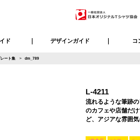
イド
デザインガイド
コ
プレート集
dm_789
ビスについて
のメリット
について
について
ページ
の方へ
ご質問
イド
方へ
デザインテンプレート集
デザインシミュレーター
書体一覧（フォント集）
デザイン入稿について
デザイン料について
プリント・加工一覧
デザインガイド
プリントサイズ
インクカラー
ニュー
お客様
シー
おす
読み
フォ
ラ
・ジャージ
バンダナ
ャツ
パーカー・スウェット
グッズ全般
ツナギ
スポー
のぼ
L-4211
流れるような筆跡の
のカフェや店舗だけ
ど、アジアな雰囲気