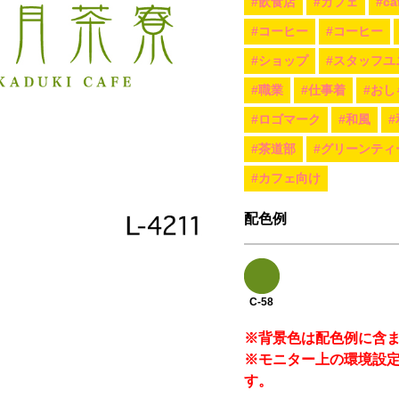
#飲食店
#カフェ
#ca
#コーヒー
#コーヒー
#ショップ
#スタッフユ
#職業
#仕事着
#おし
#ロゴマーク
#和風
#茶道部
#グリーンティ
#カフェ向け
配色例
C-58
※背景色は配色例に含
※モニター上の環境設
す。