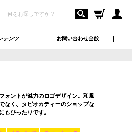
ンテンツ
お問い合わせ全般
ログイン
新規会員登録
ス（お知らせ）
インタビュー
ン別特集一覧
すめ特集一覧
物コンテンツ
トギャラリー
ンキング
法人事例
ラブログ
大口注文・法人向け
総合お問い合わせ
再注文・追加注文
サンプル貸し出し
カタログ請求
デザイン入稿
ツユニフォーム
り・横断幕
バッグ
カジュアルユニフォーム
靴・くつ下・サンダル
タオル
フォントが魅力のロゴデザイン。和風
でなく、タピオカティーのショップな
にもぴったりです。