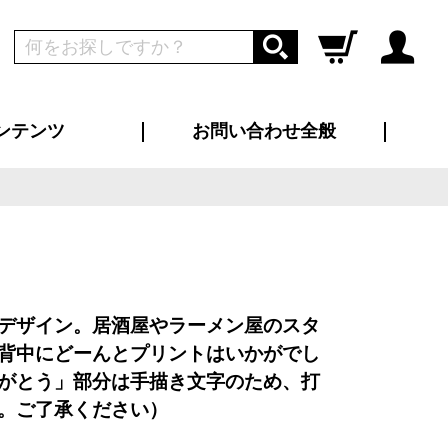
ンテンツ
お問い合わせ全般
ログイン
新規会員登録
ス（お知らせ）
インタビュー
ン別特集一覧
すめ特集一覧
物コンテンツ
トギャラリー
ンキング
法人事例
ラブログ
大口注文・法人向け
総合お問い合わせ
再注文・追加注文
サンプル貸し出し
カタログ請求
デザイン入稿
ツユニフォーム
り・横断幕
バッグ
カジュアルユニフォーム
靴・くつ下・サンダル
タオル
デザイン。居酒屋やラーメン屋のスタ
背中にどーんとプリントはいかがでし
がとう」部分は手描き文字のため、打
。ご了承ください）