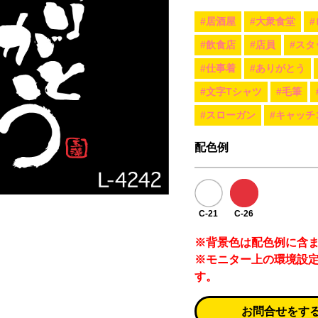
#居酒屋
#大衆食堂
#飲食店
#店員
#スタ
#仕事着
#ありがとう
#文字Tシャツ
#毛筆
#スローガン
#キャッチ
配色例
C-21
C-26
※背景色は配色例に含
※モニター上の環境設
す。
お問合せをす