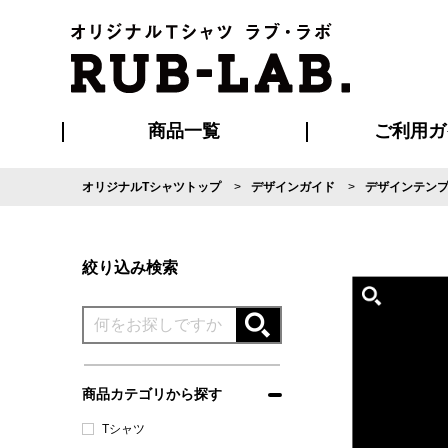
商品一覧
ご利用ガ
オリジナルTシャツトップ
デザインガイド
デザインテン
発送・特急サー
マイページ会員
お支払い方法
版の保管期限
割引まとめ
はじめて
よくある
ご利用ガ
再注文の
ブルゾン・コート
Tシャツ
ハッピ
セットアップ
キャップ・
ポロシ
絞り込み検索
商品カテゴリから探す
Tシャツ