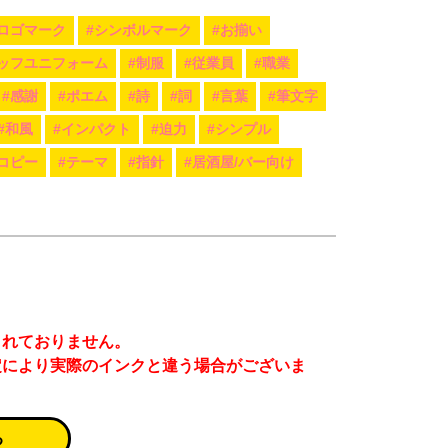
#ロゴマーク
#シンボルマーク
#お揃い
ッフユニフォーム
#制服
#従業員
#職業
#感謝
#ポエム
#詩
#詞
#言葉
#筆文字
#和風
#インパクト
#迫力
#シンプル
コピー
#テーマ
#指針
#居酒屋/バー向け
まれておりません。
定により実際のインクと違う場合がございま
る