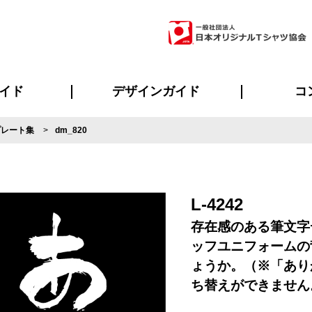
イド
デザインガイド
コ
プレート集
dm_820
ビスについて
のメリット
について
について
ページ
の方へ
ご質問
イド
方へ
デザインテンプレート集
デザインシミュレーター
書体一覧（フォント集）
デザイン入稿について
デザイン料について
プリント・加工一覧
デザインガイド
プリントサイズ
インクカラー
ニュー
お客様
シー
おす
読み
フォ
ラ
・ジャージ
バンダナ
ャツ
パーカー・スウェット
グッズ全般
ツナギ
スポー
のぼ
L-4242
存在感のある筆文字
ッフユニフォームの
ょうか。（※「あり
ち替えができません