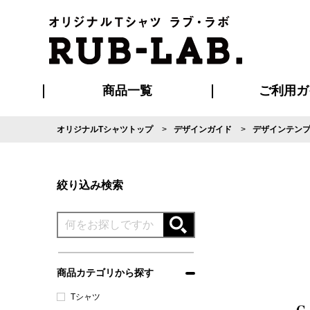
商品一覧
ご利用ガ
オリジナルTシャツトップ
デザインガイド
デザインテン
発送・特急サー
マイページ会員
お支払い方法
版の保管期限
割引まとめ
はじめて
よくある
ご利用ガ
再注文の
ブルゾン・コート
Tシャツ
ハッピ
セットアップ
キャップ・
ポロシ
絞り込み検索
商品カテゴリから探す
Tシャツ