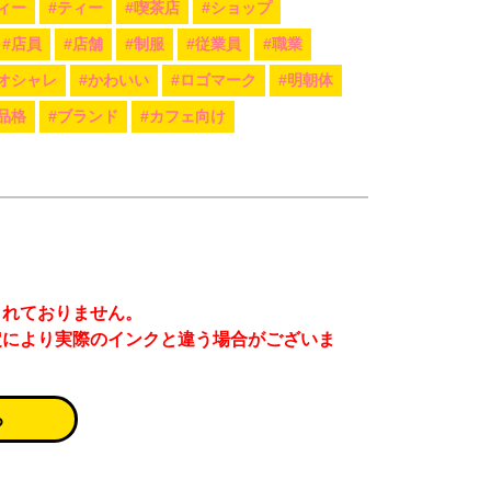
ィー
#ティー
#喫茶店
#ショップ
#店員
#店舗
#制服
#従業員
#職業
#オシャレ
#かわいい
#ロゴマーク
#明朝体
品格
#ブランド
#カフェ向け
まれておりません。
定により実際のインクと違う場合がございま
る