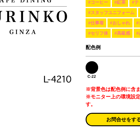
#コーヒー
#紅茶
#テ
#スタッフユニフォーム
#仕事着
#おしゃれ
#セリフ体
#高級感
#
配色例
C-22
※背景色は配色例に含
※モニター上の環境設
す。
お問合せをす