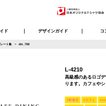
イド
デザインガイド
コ
プレート集
dm_788
ビスについて
のメリット
について
について
ページ
の方へ
ご質問
イド
方へ
デザインテンプレート集
デザインシミュレーター
書体一覧（フォント集）
デザイン入稿について
デザイン料について
プリント・加工一覧
デザインガイド
プリントサイズ
インクカラー
ニュー
お客様
シー
おす
読み
フォ
ラ
・ジャージ
バンダナ
ャツ
パーカー・スウェット
グッズ全般
ツナギ
スポー
のぼ
L-4210
高級感のあるロゴデ
ります。カフェやシ
#飲食店
#カフェ
#ca