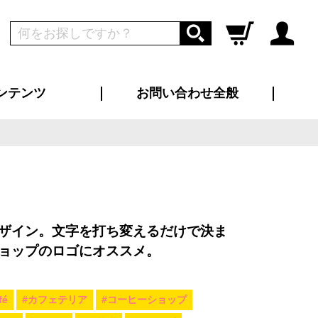
ンテンツ
お問い合わせ全般
ログイン
新規会員登録
ス（お知らせ）
インタビュー
ン別特集一覧
すめ特集一覧
物コンテンツ
トギャラリー
ンキング
法人事例
ラブログ
大口注文・法人向け
総合お問い合わせ
再注文・追加注文
サンプル貸し出し
カタログ請求
デザイン入稿
ツユニフォーム
り・横断幕
バッグ
カジュアルユニフォーム
靴・くつ下・サンダル
タオル
ザイン。文字を打ち変えるだけで決ま
ョップのロゴにオススメ。
fé
#カフェテリア
#コーヒーショップ