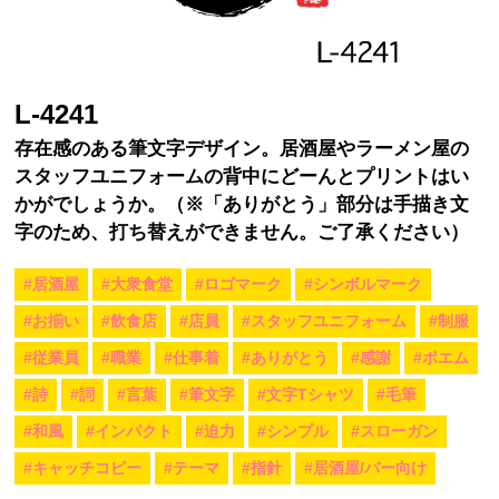
L-4241
存在感のある筆文字デザイン。居酒屋やラーメン屋の
スタッフユニフォームの背中にどーんとプリントはい
かがでしょうか。（※「ありがとう」部分は手描き文
字のため、打ち替えができません。ご了承ください）
#居酒屋
#大衆食堂
#ロゴマーク
#シンボルマーク
#お揃い
#飲食店
#店員
#スタッフユニフォーム
#制服
#従業員
#職業
#仕事着
#ありがとう
#感謝
#ポエム
#詩
#詞
#言葉
#筆文字
#文字Tシャツ
#毛筆
#和風
#インパクト
#迫力
#シンプル
#スローガン
#キャッチコピー
#テーマ
#指針
#居酒屋/バー向け